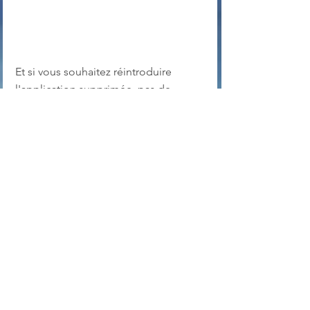
Et si vous souhaitez réintroduire 
l'application supprimée, pas de 
problème ...
En bref, 
O&O AppBuster
 est un bon 