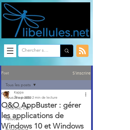
Post
S'inscrire
Tous les posts
Kappa
Tous les posts
27 avr. 2023
2 min de lecture
O&O AppBuster : gérer
Android, iOS
les applications de
Astuces
Windows 10 et Windows
Bureautique