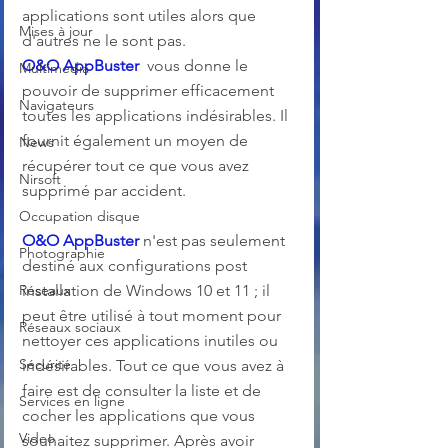
applications sont utiles alors que 
Mises à jour
d'autres ne le sont pas. 
O&O AppBuster
  vous donne le 
Multimedia
pouvoir de supprimer efficacement 
Navigateurs
toutes les applications indésirables. Il 
fournit également un moyen de 
News
récupérer tout ce que vous avez 
Nirsoft
supprimé par accident. 
Occupation disque
O&O AppBuster
 n'est pas seulement 
Photographie
destiné aux configurations post 
Réseaux
installation de Windows 10 et 11 ; il 
peut être utilisé à tout moment pour 
Réseaux sociaux
nettoyer ces applications inutiles ou 
Sécurité
indésirables. Tout ce que vous avez à 
faire est de consulter la liste et de 
Services en ligne
cocher les applications que vous 
Video
souhaitez supprimer. Après avoir 