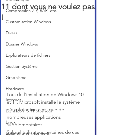
11 dont vous ne voulez pas
Compression ZIP, RAR, etc.
!
Customisation Windows
Divers
Dossier Windows
Explorateurs de fichiers
Gestion Système
Graphisme
Hardware
Lors de l'installation de Windows 10 
Internet
et 11, Microsoft installe le système 
d'exploitation ainsi que de 
Lightroom & Photoshop
nombreuses applications 
Linux
supplémentaires. 
Selon l'utilisateur certaines de ces 
Loisir et divertissement