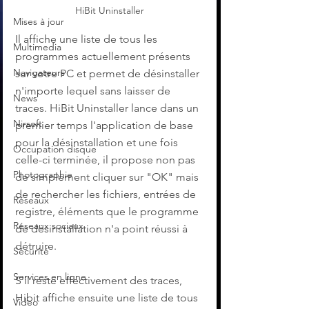
HiBit Uninstaller
Mises à jour
Il affiche une liste de tous les 
Multimedia
programmes actuellement présents 
Navigateurs
sur votre PC et permet de désinstaller 
n'importe lequel sans laisser de 
News
traces. HiBit Uninstaller lance dans un 
Nirsoft
premier temps l'application de base 
pour la désinstallation et une fois 
Occupation disque
celle-ci terminée, il propose non pas 
Photographie
de simplement cliquer sur "OK" mais 
de rechercher les fichiers, entrées de 
Réseaux
registre, éléments que le programme 
Réseaux sociaux
de désinstallation n'a point réussi à 
détruire.
Sécurité
Services en ligne
S'il reste effectivement des traces, 
Hibit affiche ensuite une liste de tous 
Video