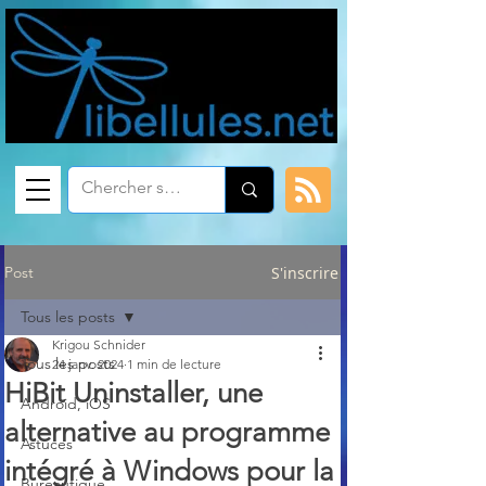
Post
S'inscrire
Tous les posts
Krigou Schnider
Tous les posts
24 janv. 2024
1 min de lecture
HiBit Uninstaller, une
Android, iOS
alternative au programme
Astuces
intégré à Windows pour la
Bureautique