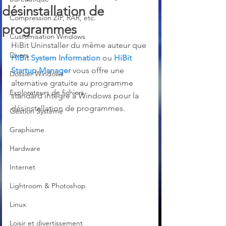
désinstallation de
Compression ZIP, RAR, etc.
programmes
Customisation Windows
HiBit Uninstaller du même auteur que 
Divers
HiBit System Information
 ou 
HiBit 
Startup Manager
vous offre une 
Dossier Windows
alternative gratuite au programme 
Explorateurs de fichiers
standard intégré à Windows pour la 
désinstallation de programmes.
Gestion Système
Graphisme
Hardware
Internet
Lightroom & Photoshop
Linux
Loisir et divertissement