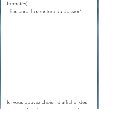
formatés)
- Restaurer la structure du dossier"
Ici vous pouvez choisir d'afficher des 
options dans le menu contextuel de 
Windows  et enregistrer ou non vos 
paramètres de configuration dans un 
fichier *.ini, ainsi que choisir la 