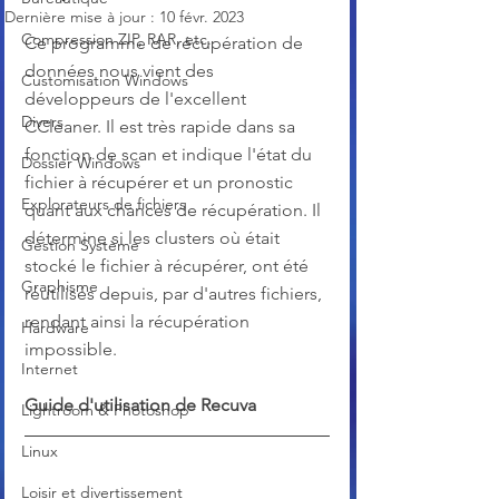
Dernière mise à jour :
10 févr. 2023
Compression ZIP, RAR, etc.
Ce programme de récupération de 
données nous vient des 
Customisation Windows
développeurs de l'excellent 
Divers
CCleaner. Il est très rapide dans sa 
fonction de scan et indique l'état du 
Dossier Windows
fichier à récupérer et un pronostic 
Explorateurs de fichiers
quant aux chances de récupération. Il 
détermine si les clusters où était 
Gestion Système
stocké le fichier à récupérer, ont été 
Graphisme
réutilisés depuis, par d'autres fichiers, 
rendant ainsi la récupération 
Hardware
impossible.
Internet
Guide d'utilisation de Recuva
Lightroom & Photoshop
Linux
Loisir et divertissement