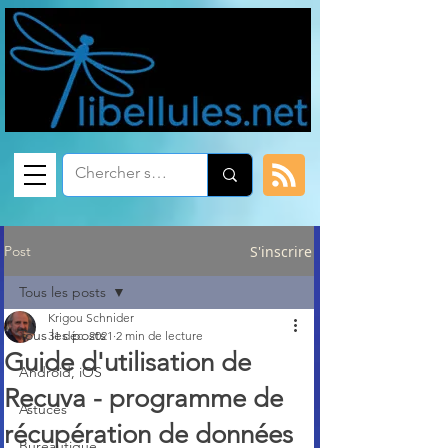
Post
S'inscrire
Tous les posts
Krigou Schnider
Tous les posts
31 déc. 2021
2 min de lecture
Guide d'utilisation de
Android, iOS
Recuva - programme de
Astuces
récupération de données
Bureautique