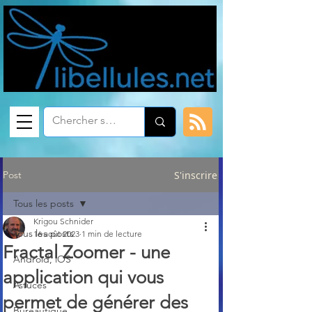
Post
S'inscrire
Tous les posts
Krigou Schnider
Tous les posts
16 août 2023
1 min de lecture
Fractal Zoomer - une
Android, iOS
application qui vous
Astuces
permet de générer des
Bureautique