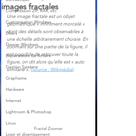
images fractales
Compression ZIP, RAR, etc.
Une image fractale est un objet 
Customisation Windows
géométrique « infiniment morcelé » 
dont des détails sont observables à 
Divers
une échelle arbitrairement choisie. En 
Dossier Windows
zoomant sur une partie de la figure, il 
est possible de retrouver toute la 
Explorateurs de fichiers
figure, on dit alors qu’elle est « auto 
Gestion Système
similaire ».
(Source : Wikipédia)
Graphisme
Hardware
Internet
Lightroom & Photoshop
Linux
Fractal Zoomer
Loisir et divertissement