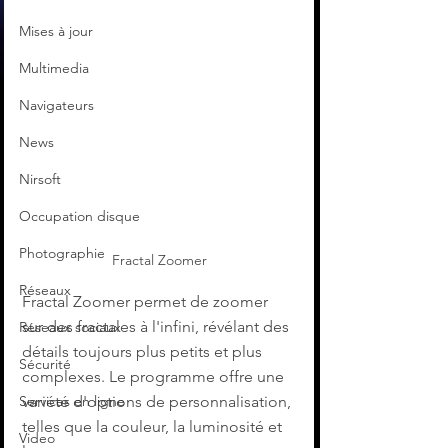
Mises à jour
Multimedia
Navigateurs
News
Nirsoft
Occupation disque
Photographie
Fractal Zoomer
Réseaux
Fractal Zoomer permet de zoomer 
sur des fractales à l'infini, révélant des 
Réseaux sociaux
détails toujours plus petits et plus 
Sécurité
complexes. Le programme offre une 
Services en ligne
variété d'options de personnalisation, 
telles que la couleur, la luminosité et 
Video