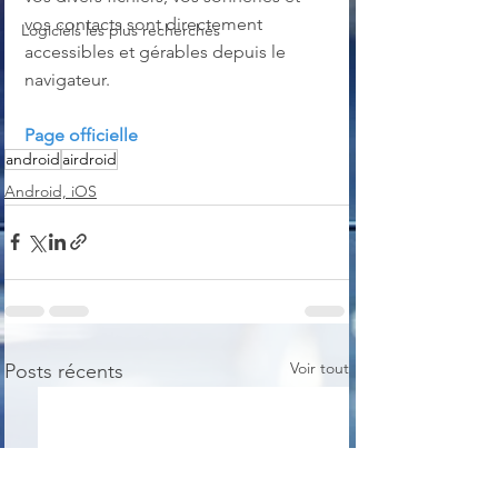
vos contacts sont directement 
Logiciels les plus recherchés
accessibles et gérables depuis le 
navigateur. 
Page officielle
android
airdroid
Android, iOS
Voir tout
Posts récents