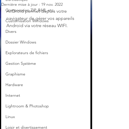
Dernière mise à jour :
19 nov. 2022
Compression ZIP, RAR, etc.
AirDroid permet depuis votre 
navigateur de gérer vos appareils 
Customisation Windows
Android via votre réseau WIFI. 
Divers
Dossier Windows
Explorateurs de fichiers
Gestion Système
Graphisme
Hardware
Internet
Lightroom & Photoshop
Linux
Loisir et divertissement