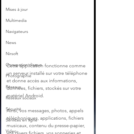
Mises à jour
Multimedia
Navigateurs
News
Nirsoft
Occupation disque
Cette application fonctionne comme 
un serveur installé sur votre téléphone 
Photographie
et donne accès aux informations, 
Réseaux
données, fichiers, stockés sur votre 
matériel Android.
Réseaux sociaux
Sécurité
Ainsi, vos messages, photos, appels 
téléphoniques, applications, fichiers 
Services en ligne
musicaux, contenu du presse-papier, 
Video
vos divers fichiers, vos sonneries et 