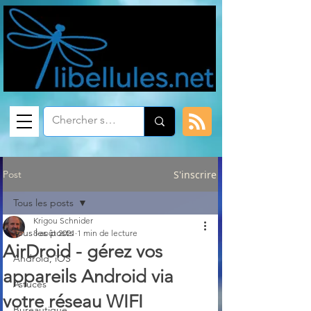
Post
S'inscrire
Tous les posts
Krigou Schnider
Tous les posts
8 août 2021
1 min de lecture
AirDroid - gérez vos
Android, iOS
appareils Android via
Astuces
votre réseau WIFI
Bureautique