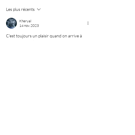
Les plus récents
Kheryal
14 nov. 2023
C'est toujours un plaisir quand on arrive à 
trouver une solution.
Très belle journée à vous aussi.
J'aime
Voir plus de commentaires
À propos
Bienvenue ! Faites un tour sur cette page
et rejoignez les c
...
Lire plus
membres