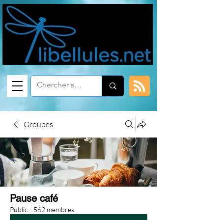
Groupes
Pause café
Public
·
562 membres