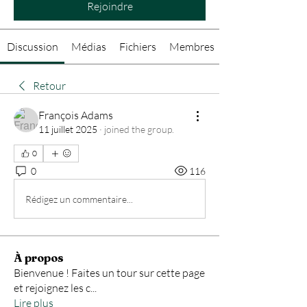
Rejoindre
Discussion
Médias
Fichiers
Membres
Retour
François Adams
11 juillet 2025
·
joined the group.
0
0
116
Rédigez un commentaire...
À propos
Bienvenue ! Faites un tour sur cette page
et rejoignez les c
...
Lire plus