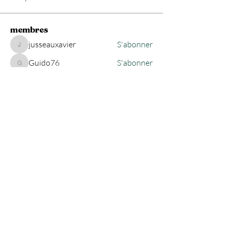
membres
jusseauxavier
S'abonner
jusseauxavier
Guido76
S'abonner
Guido76
jeanjacques.vanstavel
S'abonner
jeanjacques.vanstavel
Abdelghani Mehdaoui
S'abonner
burlong
S'abonner
burlong
Voir tous les membres (471)
Haut de page
krigou@gmail.com
Propulsé par WiX ©
1997- 2025
Editions