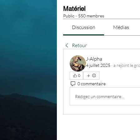
Matériel
Public
·
550 membres
Discussion
Médias
Retour
J-Alpha
4 juillet 2025
·
a rejoint le gr
0
0 commentaire
Rédigez un commentaire...