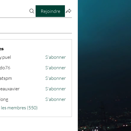
Rejoindre
es
y.puel
S'abonner
ido76
S'abonner
atspm
S'abonner
m
seauxavier
S'abonner
avier
long
S'abonner
s les membres (550)