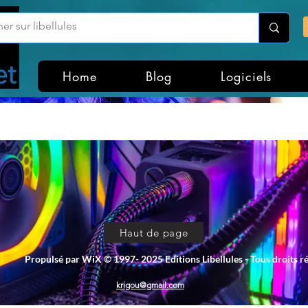
Home
Blog
Logiciels
Haut de page
Propulsé par WiX © 1997- 2025 Editions Libellules - Tous droits r
krigou@gmail.com