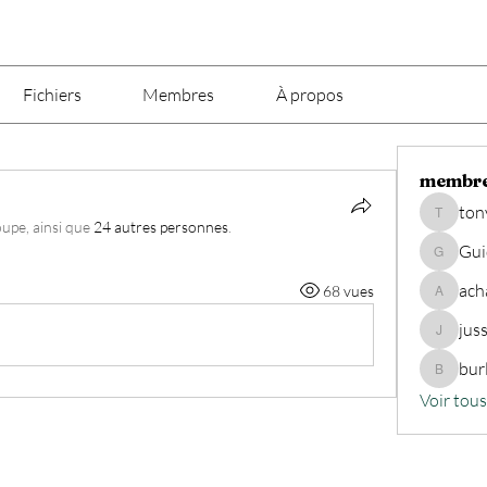
Fichiers
Membres
À propos
membr
ton
tony.puel
oupe, ainsi que
24 autres personnes
.
Gu
Guido76
ach
68 vues
achatsp
jus
jusseaux
bur
burlong
Voir tou