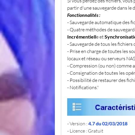
Si vous perdez des fichiers, vous
partir d'une sauvegarde dans le d
Fonctionnalités :
- Sauvegarde automatique des fich
- Quatre méthodes de sauvegarde
Incrémentiell
e et 
Synchronisati
- Sauvegarde de tous les fichiers
- Prise en charge de toutes les so
locaux et réseau ou serveurs NAS
- Compression (ou non) comme a
- Consignation de toutes les opé
- Possibilité de restaurer des fic
- Notifications.
"
- Version : 
4.7 du 02/03/2018
- Licence : Gratuit