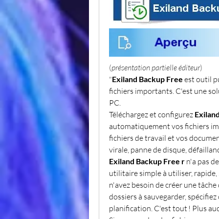
(
présentation partielle éditeur
)
"
Exiland Backup Free 
est outil p
fichiers importants. C'est une so
PC.
Téléchargez et configurez 
Exilan
automatiquement vos fichiers imp
fichiers de travail et vos documen
virale, panne de disque, défaillan
Exiland Backup Free r
 n'a pas de
utilitaire simple à utiliser, rapi
n'avez besoin de créer une tâche q
dossiers à sauvegarder, spécifiez
planification. C'est tout ! Plus au