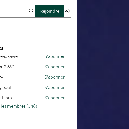
Rejoindre
es
seauxavier
S'abonner
avier
ou2960
S'abonner
60
ry
S'abonner
y.puel
S'abonner
atspm
S'abonner
m
s les membres (548)