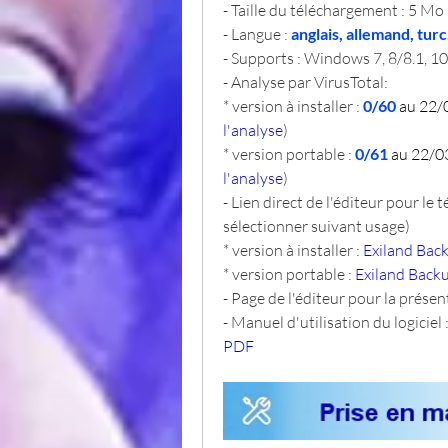
- Taille du téléchargement : 5 Mo
- Langue : 
anglais, allemand, turc
- Supports : Windows 7, 8/8.1, 10
- Analyse par VirusTotal:
* version à installer : 
0/60 
au 22/
l'analyse
)
* version portable : 
0/61
 au 22/
l'analyse
)
- Lien direct de l'éditeur pour le 
sélectionner suivant usage)
* version à installer : 
Exiland Back
* version portable : 
Exiland Backu
- Page de l'éditeur pour la présent
- Manuel d'utilisation du logiciel :
PDF