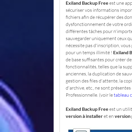
Exiland Backup Free 
est une app
sécuriser vos informations import
fichiers afin de récupérer des d
dysfonctionnement de votre ordin
différentes tâches pour n'importe
sauvegarder uniquement ceux qui
nécessite pas d'inscription, vous 
pour un temps illimité ! 
Exiland 
de base suffisantes pour créer d
fonctionnalités, telles que la su
anciennes, la duplication de sauve
gestion des files d'attente, la cop
d'archive, etc., ne sont présentes
Professionnelle. (voir le 
tableau 
Exiland Backup Free 
est un utili
version à installer
 et en 
version 