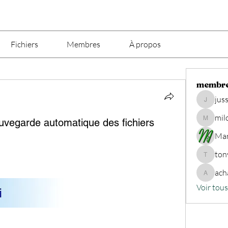
Fichiers
Membres
À propos
membr
jus
jusseaux
mil
uvegarde automatique des fichiers
milou29
Ma
ton
tony.puel
ach
achatsp
Voir tou