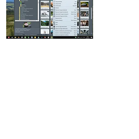
...et il est possible de trier les éléments 
par sélection à partir d'une liste 
déroulante...