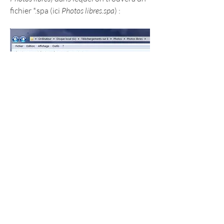
fichier *.spa (ici 
Photos libres.spa
) :
- Ce fichier contient les informations 
utiles pour le logiciel à savoir, le nom de 
l'
Album
 (ou des albums) , le nom de 
chaque 
Collection
 (ici par exemple 
Chats) et les 
marqueurs
 (tags) associés 
(Type, Vue, Couleur) et enfin pour 
chaque photo les valeurs associées à ces 
tags :