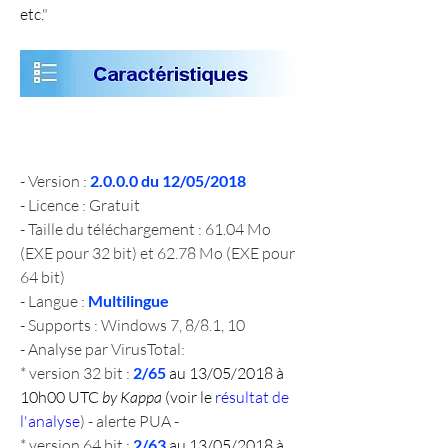
etc.
"
- Version : 
2.0.0.0 du 12/05/2018
- Licence : Gratuit
- Taille du téléchargement : 61.04 Mo 
(EXE pour 32 bit) et 62.78 Mo (EXE pour 
64 bit)
- Langue : 
Multilingue
- Supports : Windows 7, 8/8.1, 10
- Analyse par VirusTotal:
* version 32 bit : 
2/65 
au 13/05/2018 à 
10h00 UTC 
by Kappa
 (voir le 
résultat de 
l'analyse
) - alerte PUA -
* version 64 bit : 
2/63 
au 13/05/2018 à 