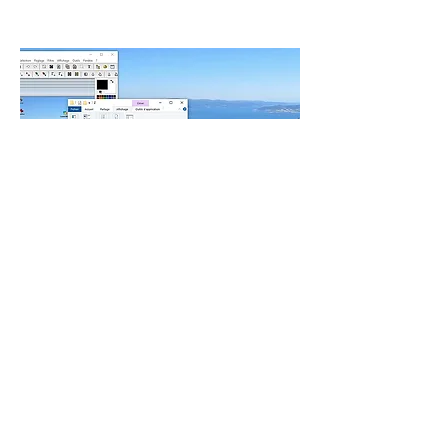
- L'animation ci-dessous en démontre le 
fonctionnement 
(ici sous Windows 7
) :