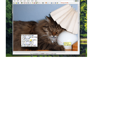
- Après annotation, pour un même 
fichier, vous pouvez enregistrer le travail 
sans pour cela que les annotations de la 
photo soit lisibles via un éditeur externe 
(ici Irfanview) ...