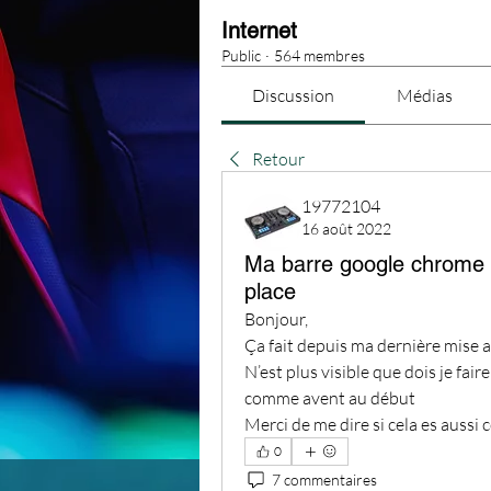
Internet
Public
·
564 membres
Discussion
Médias
Retour
19772104
16 août 2022
Ma barre google chrome n’
place
Bonjour,
Ça fait depuis ma dernière mise a
N’est plus visible que dois je fair
comme avent au début 
Merci de me dire si cela es aussi
0
7 commentaires