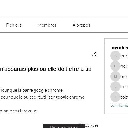
Fichiers
Membres
À propos
membr
bur
burlong
hor
apparais plus ou elle doit être à sa
hornetm
mel
melgros
jus
 jour que la barre google chrome 
jusseaux
e pour que je puisse réutiliser google chrome 
tob
tobycorp
Voir tou
 comme ca chez vous 
35 vues
Haut de page