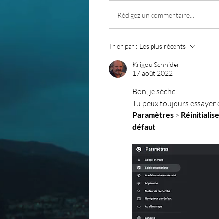
Rédigez un commentaire...
Trier par :
Les plus récents
Krigou Schnider
17 août 2022
Bon, je sèche...
Tu peux toujours essayer 
Paramètres
 > 
Réinitialis
défaut