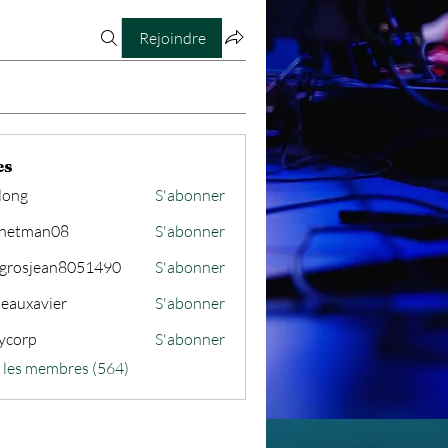
Rejoindre
es
long
S'abonner
netman08
S'abonner
an08
grosjean8051490
S'abonner
jean8051490
seauxavier
S'abonner
avier
ycorp
S'abonner
s les membres (564)