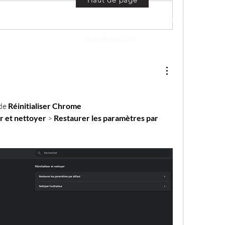
Propulsé par WiX © 1997- 2025 Editions Libellules - Tous droits r
krigou@gmail.com
de 
Réinitialiser Chrome
er et nettoyer
 > 
Restaurer les paramètres par 