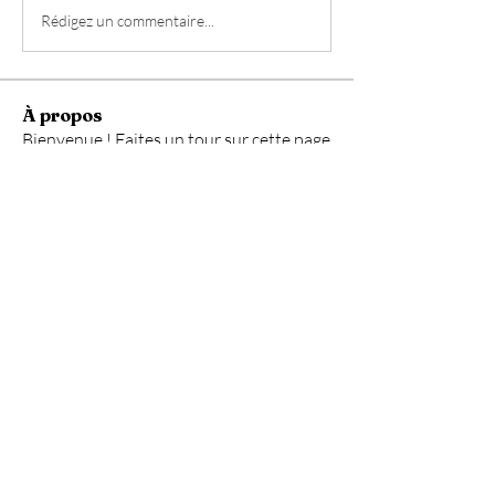
Rédigez un commentaire...
À propos
Bienvenue ! Faites un tour sur cette page
et rejoignez les c
...
Lire plus
membres
burlong
S'abonner
burlong
hornetman08
S'abonner
hornetman08
melgrosjean8051490
S'abonner
melgrosjean8051490
jusseauxavier
S'abonner
jusseauxavier
tobycorp
S'abonner
tobycorp
Voir tous les membres (564)