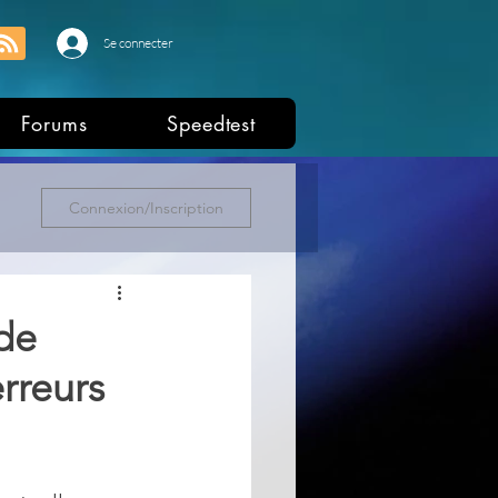
Se connecter
Forums
Speedtest
Connexion/Inscription
de
rreurs