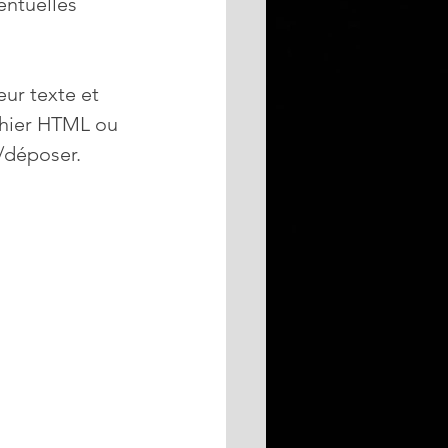
ntuelles 
eur texte et 
ichier HTML ou 
/déposer.