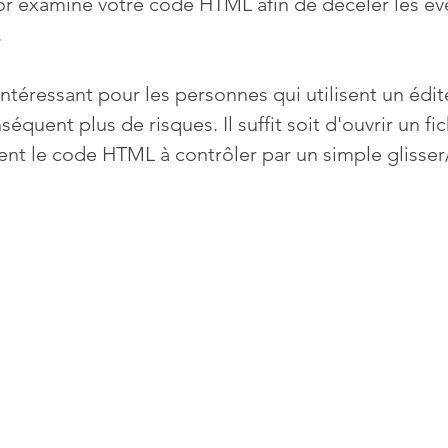
r examine votre code HTML afin de déceler les éve
.
Mises à jour
Multimedia
Navigateurs
News
 intéressant pour les personnes qui utilisent un édit
équent plus de risques. Il suffit soit d'ouvrir un f
que
Photographie
Réseaux
ent le code HTML à contrôler par un simple glisser
té
Services en ligne
Video
s