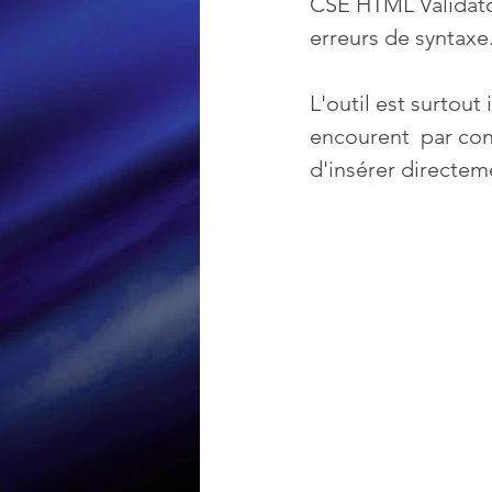
CSE HTML Validato
erreurs de syntaxe
Loisir et divertissement
L'outil est surtout
encourent  par cons
Nirsoft
Occupation dis
d'insérer directem
Réseaux sociaux
Sécuri
Logiciels les plus recherché