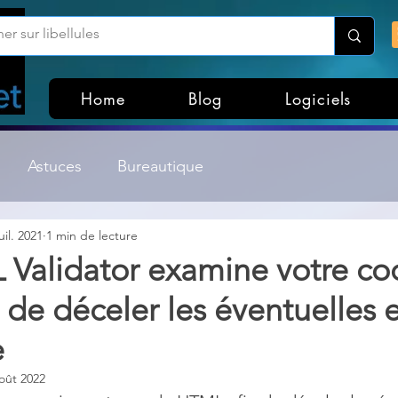
Home
Blog
Logiciels
Astuces
Bureautique
uil. 2021
1 min de lecture
Customisation Windows
Divers
Validator examine votre co
de déceler les éventuelles e
ateurs de fichiers
Gestion Système
Graphisme
e
Lightroom & Photoshop
Linux
oût 2022