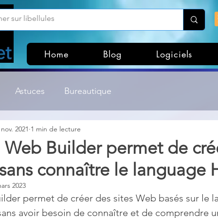
Home
Blog
Logiciels
Astuces
Bureautique
 nov. 2021
1 min de lecture
Customisation Windows
Divers
eb Builder permet de cré
 sans connaître le language
ateurs de fichiers
Gestion Système
Graphisme
ars 2023
er permet de créer des sites Web basés sur le l
Lightroom & Photoshop
Linux
sans avoir besoin de connaître et de comprendre un