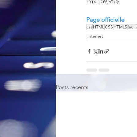
Prix : 59,95 $
Page officielle
css
HTML
CSS
HTML5
feuil
Internet
Posts récents