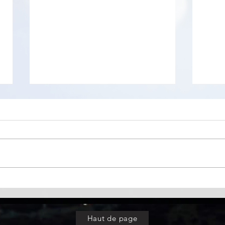
Homedale
nPerf
de t
rése
Haut de page