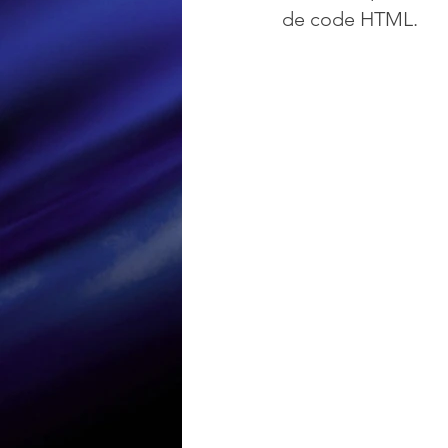
de code HTML.
Loisir et divertissement
Nirsoft
Occupation dis
Réseaux sociaux
Sécuri
Logiciels les plus recherché