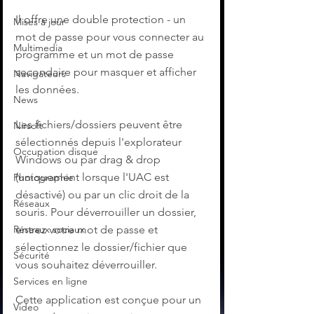
Il offre une double protection - un 
Mises à jour
mot de passe pour vous connecter au 
Multimedia
programme et un mot de passe 
secondaire pour masquer et afficher 
Navigateurs
les données.
News
Les fichiers/dossiers peuvent être 
Nirsoft
sélectionnés depuis l'explorateur 
Occupation disque
Windows ou par drag & drop 
(uniquement lorsque l'UAC est 
Photographie
désactivé) ou par un clic droit de la 
Réseaux
souris. Pour déverrouiller un dossier, 
Réseaux sociaux
entrez votre mot de passe et 
sélectionnez le dossier/fichier que 
Sécurité
vous souhaitez déverrouiller.
Services en ligne
Cette application est conçue pour un 
Video