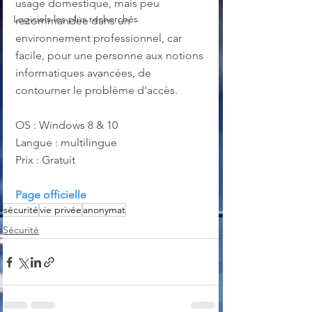
usage domestique, mais peu 
Logiciels les plus recherchés
recommandée dans un 
environnement professionnel, car 
facile, pour une personne aux notions 
informatiques avancées, de 
contourner le problème d'accès.
OS : Windows 8 & 10
Langue : multilingue
Prix : Gratuit
Page officielle
sécurité
vie privée
anonymat
Sécurité