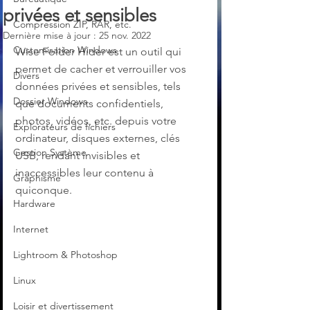
privées et sensibles
Compression ZIP, RAR, etc.
Dernière mise à jour :
25 nov. 2022
Customisation Windows
Wise Folder Hider est un outil qui 
permet de cacher et verrouiller vos 
Divers
données privées et sensibles, tels 
Dossier Windows
que documents confidentiels, 
photos, vidéos, etc. depuis votre 
Explorateurs de fichiers
ordinateur, disques externes, clés 
Gestion Système
USB, rendant invisibles et 
inaccessibles leur contenu à 
Graphisme
quiconque.
Hardware
Internet
Lightroom & Photoshop
Linux
Loisir et divertissement