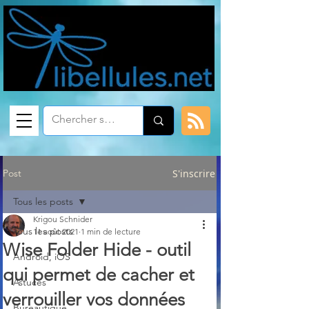
Post
S'inscrire
Tous les posts
Krigou Schnider
Tous les posts
11 août 2021
1 min de lecture
Wise Folder Hide - outil
Android, iOS
qui permet de cacher et
Astuces
verrouiller vos données
Bureautique