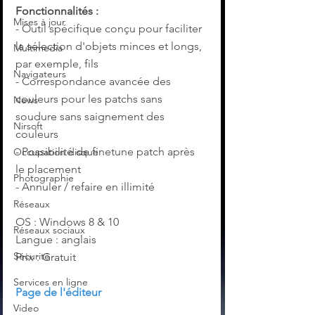
Fonctionnalités :
Mises à jour
- Outil spécifique conçu pour faciliter 
la sélection d'objets minces et longs, 
Multimedia
par exemple, fils
Navigateurs
- Correspondance avancée des 
couleurs pour les patchs sans 
News
soudure sans saignement des 
Nirsoft
couleurs
- Possibilité de finetune patch après 
Occupation disque
le placement
Photographie
- Annuler / refaire en illimité
Réseaux
OS : Windows 8 & 10
Réseaux sociaux
Langue : anglais
Sécurité
Prix : Gratuit
Services en ligne
Page de l'éditeur
Video