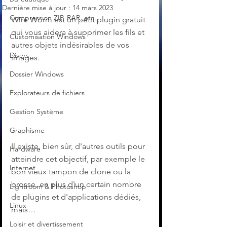
Dernière mise à jour :
14 mars 2023
Compression ZIP, RAR, etc.
Wire Worm est un petit plugin gratuit 
qui vous aidera à supprimer les fils et 
Customisation Windows
autres objets indésirables de vos 
Divers
images. 
Dossier Windows
Explorateurs de fichiers
Gestion Système
Graphisme
Il existe, bien sûr, d'autres outils pour 
Hardware
atteindre cet objectif, par exemple le 
Internet
bon vieux tampon de clone ou la 
brosse, en plus d'un certain nombre 
Lightroom & Photoshop
de plugins et d'applications dédiés, 
Linux
mais…
Loisir et divertissement