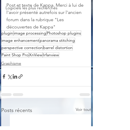
Post et texte de Kappa. Merci à lui de 
Logiciels les plus recherchés
l'avoir présenté autrefois sur l'ancien 
forum dans la rubrique "Les 
découvertes de Kappa"
plugin
image processing
Photoshop plugins
image enhancement
panorama stitching
perspective correction
barrel distortion
Paint Shop Pro
XnView
Irfanview
Graphisme
Voir tout
Posts récents