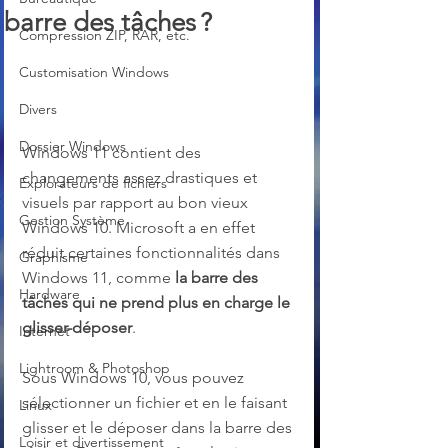
barre des tâches ?
Compression ZIP, RAR, etc.
Customisation Windows
Divers
Dossier Windows
Windows 11 contient des 
changements assez drastiques et 
Explorateurs de fichiers
visuels par rapport au bon vieux 
Gestion Système
Windows 10. Microsoft a en effet 
réduit certaines fonctionnalités dans 
Graphisme
Windows 11, comme 
la barre des 
Hardware
tâches qui ne prend plus en charge le 
glisser-déposer
.
Internet
Lightroom & Photoshop
Sous Windows 10, vous pouvez 
sélectionner un fichier et en le faisant 
Linux
glisser et le déposer dans la barre des 
Loisir et divertissement