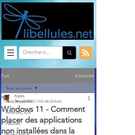
Post
S'inscrire
Tous les posts
Kappa
Tous les posts
30 août 2022
1 min de lecture
Windows 11 - Comment
Android, iOS
placer des applications
Astuces
non installées dans la
Bureautique