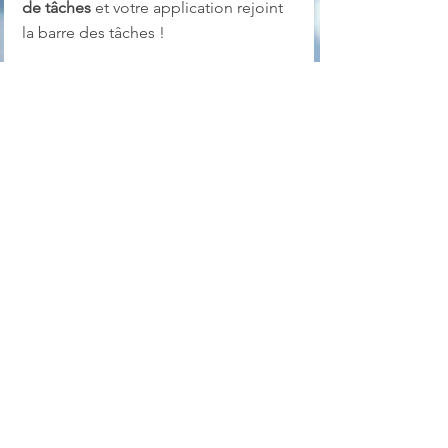
de tâches
 et votre application rejoint 
la barre des tâches !
À vous de tester !
W11
barre des tâches
Astuces
Customisation Windows
Voir tout
Posts récents