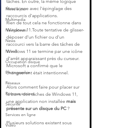
tâches. En outre, la même logique 
fonctionne avec l'épinglage des 
Mises à jour
raccourcis d'applications. 
Multimedia
Rien de tout cela ne fonctionne dans 
Windows 11.Toute tentative de glisser-
Navigateurs
déposer d'un fichier ou d'un 
News
raccourci vers la barre des tâches de 
Windows 11 se termine par une icône 
Nirsoft
d'arrêt apparaissant près du curseur. 
Occupation disque
Microsoft a confirmé que le 
Photographie
changement était intentionnel.
Réseaux
Alors comment faire pour placer sur 
Réseaux sociaux
la barre des tâches de Windows 11, 
une application non installée 
mais 
Sécurité
présente sur un disque du PC
 ?
Services en ligne
Plusieurs solutions existent sous 
Video