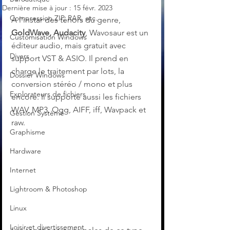
Dernière mise à jour :
15 févr. 2023
Compression ZIP, RAR, etc.
À l'instar des ténors du genre, 
GoldWave, Audacity
, Wavosaur est un 
Customisation Windows
éditeur audio, mais gratuit avec 
Divers
support VST & ASIO. Il prend en 
charge le traitement par lots, la 
Dossier Windows
conversion stéréo / mono et plus 
Explorateurs de fichiers
encore. Il supporte aussi les fichiers 
WAV, MP3, Ogg, AIFF, iff, Wavpack et 
Gestion Système
raw. 
Graphisme
Hardware
Internet
Lightroom & Photoshop
Linux
Loisir et divertissement