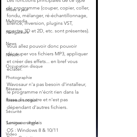
Les fonctions principales de ce type 
de programme (couper, copier, coller, 
Mises à jour
fondu, mélanger, ré-échantillonnage, 
Multimedia
silence, inversion, plugins VST, 
spectre 3D et 2D, etc. sont présentes).
Navigateurs
News
Vous allez pouvoir donc pouvoir 
découper vos fichiers MP3, appliquer 
Nirsoft
et créer des effets... en bref vous 
Occupation disque
éclater. 
Photographie
Wavosaur n'a pas besoin d'installeur, 
Réseaux
le programme n'écrit rien dans la 
base de registre et n'est pas 
Réseaux sociaux
dépendant d'autres fichiers. 
Sécurité
Langue : anglais
Services en ligne
OS : Windows 8 & 10/11
Video