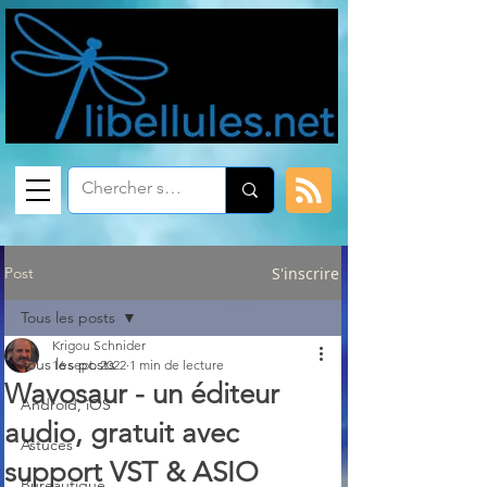
Post
S'inscrire
Tous les posts
Krigou Schnider
Tous les posts
16 sept. 2022
1 min de lecture
Wavosaur - un éditeur
Android, iOS
audio, gratuit avec
Astuces
support VST & ASIO
Bureautique