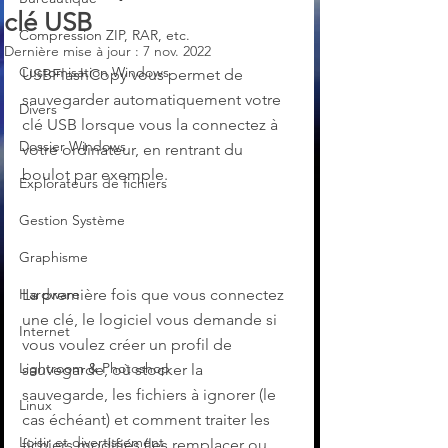
clé USB
Compression ZIP, RAR, etc.
Dernière mise à jour :
7 nov. 2022
Customisation Windows
USBFlashCopy vous permet de 
sauvegarder automatiquement votre 
Divers
clé USB lorsque vous la connectez à 
Dossier Windows
votre ordinateur, en rentrant du 
boulot par exemple.
Explorateurs de fichiers
Gestion Système
Graphisme
Hardware
La première fois que vous connectez 
une clé, le logiciel vous demande si 
Internet
vous voulez créer un profil de 
Lightroom & Photoshop
sauvegarde, où stocker la 
sauvegarde, les fichiers à ignorer (le 
Linux
cas échéant) et comment traiter les 
Loisir et divertissement
fichiers modifiés (les remplacer ou 