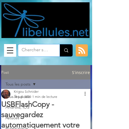
Post
S'inscrire
Tous les posts
Krigou Schnider
Tous les posts
31 juil. 2021
1 min de lecture
USBFlashCopy -
Android, iOS
sauvegardez
Astuces
automatiquement votre
Bureautique