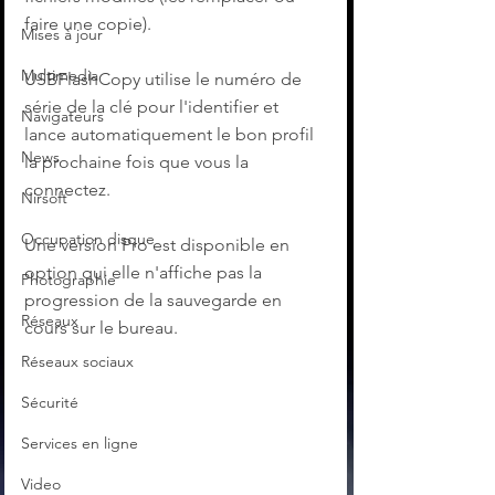
faire une copie).
Mises à jour
Multimedia
USBFlashCopy utilise le numéro de 
série de la clé pour l'identifier et 
Navigateurs
lance automatiquement le bon profil 
News
la prochaine fois que vous la 
connectez.
Nirsoft
Occupation disque
Une version Pro est disponible en 
option qui elle n'affiche pas la 
Photographie
progression de la sauvegarde en 
Réseaux
cours sur le bureau.
Réseaux sociaux
Sécurité
Services en ligne
Video