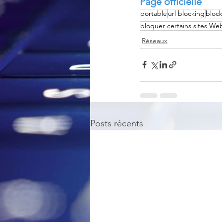
Page officielle
portable
url blocking
block
bloquer certains sites We
Réseaux
Posts récents