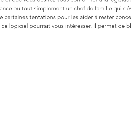
fance ou tout simplement un chef de famille qui dés
de certaines tentations pour les aider à rester conce
Mises à jour
Multimedia
Navigateurs
News
s ce logiciel pourrait vous intéresser. Il permet de 
.
que
Photographie
Réseaux
té
Services en ligne
Video
s