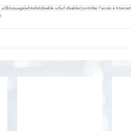
 url
bloquage
whitelist
disable url
url disabler
contrôler l’accès à Internet
b