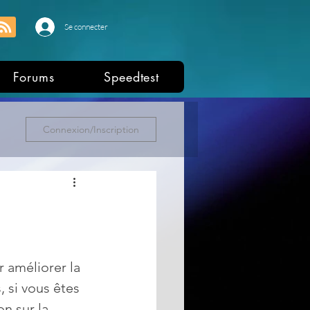
Se connecter
Forums
Speedtest
Connexion/Inscription
r améliorer la 
 si vous êtes 
n sur la 