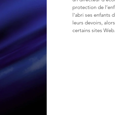
protection de l’en
l'abri ses enfants 
Loisir et divertissement
leurs devoirs, alor
certains sites Web
Nirsoft
Occupation dis
Réseaux sociaux
Sécuri
Logiciels les plus recherché