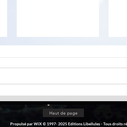
QR C
nPerf - un logiciel et service
de test de performances
réseau
Haut de page
Propulsé par WiX © 1997- 2025 Editions Libellules - Tous droits r