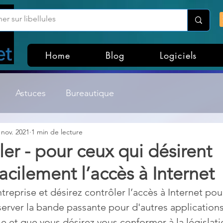
Home
Blog
Logiciels
Astuces
Bureautique
 nov. 2021
1 min de lecture
Customisation Windows
Divers
er - pour ceux qui désirent
facilement l’accès à Internet
ateurs de fichiers
Gestion Système
Graphisme
treprise et désirez contrôler l’accès à Internet pou
erver la bande passante pour d'autres applications,
Lightroom & Photoshop
Linux
e et que vous désirez vous conformer à la législatio