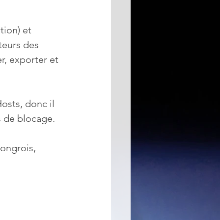
tion) et 
teurs des 
r, exporter et 
osts, donc il 
es de blocage.
Hongrois, 