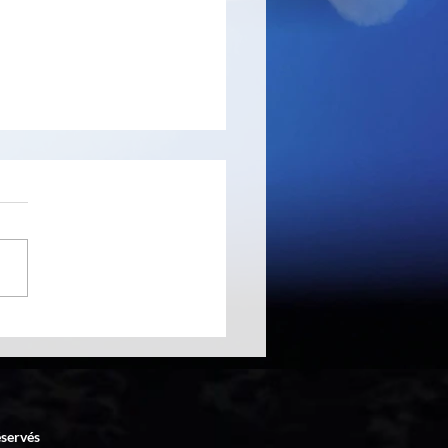
ode Generator
éservés