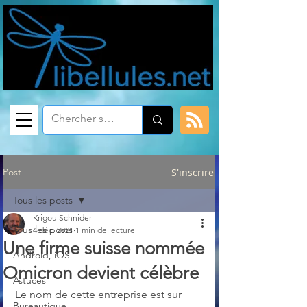
Post
S'inscrire
Tous les posts
Krigou Schnider
Tous les posts
4 déc. 2021
1 min de lecture
Une firme suisse nommée
Android, iOS
Omicron devient célèbre
Astuces
Le nom de cette entreprise est sur 
Bureautique