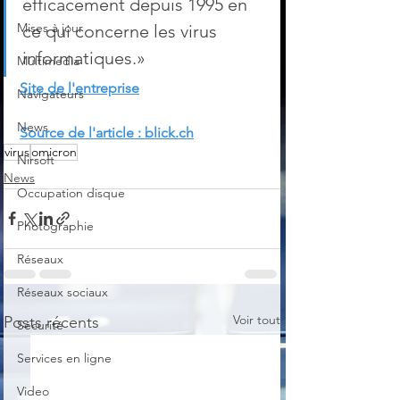
efficacement depuis 1995 en 
Mises à jour
ce qui concerne les virus 
informatiques.»
Multimedia
Site de l'entreprise
Navigateurs
News
Source de l'article : blick.ch
virus
omicron
Nirsoft
News
Occupation disque
Photographie
Réseaux
Réseaux sociaux
Voir tout
Posts récents
Sécurité
Services en ligne
Video