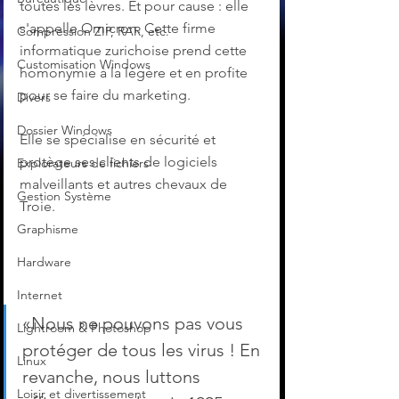
toutes les lèvres. Et pour cause : elle 
s'appelle Omicron. Cette firme 
Compression ZIP, RAR, etc.
informatique zurichoise prend cette 
Customisation Windows
homonymie à la légère et en profite 
pour se faire du marketing.
Divers
Dossier Windows
Elle se spécialise en sécurité et 
protège ses clients de logiciels 
Explorateurs de fichiers
malveillants et autres chevaux de 
Gestion Système
Troie.
Graphisme
Hardware
Internet
«Nous ne pouvons pas vous 
Lightroom & Photoshop
protéger de tous les virus ! En 
Linux
revanche, nous luttons 
Loisir et divertissement