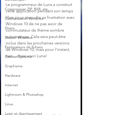
Le programmeur de Luna a construit 
Compression ZIP, RAR, etc.
cette application pendant son temps 
libre pour résoudre sa frustration avec 
Customisation Windows
Windows 10 de ne pas avoir de 
Divers
commutateur de thème sombre 
automatique. Cela sera peut-être 
Dossier Windows
inclus dans les prochaines versions 
Explorateurs de fichiers
de Windows 10, mais pour l'instant, 
rien... donc voici Luna!
Gestion Système
Graphisme
Hardware
Internet
Lightroom & Photoshop
Linux
Loisir et divertissement