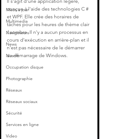
Il s'agit d'une application légère, 
conçue à l'aide des technologies C # 
Mises à jour
et WPF. Elle crée des horaires de 
Multimedia
tâches pour les heures de thème clair 
/ sombre. Il n'y a aucun processus en 
Navigateurs
cours d'exécution en arrière-plan et il 
News
n'est pas nécessaire de le démarrer 
au démarrage de Windows.
Nirsoft
Occupation disque
Photographie
Réseaux
Réseaux sociaux
Sécurité
Services en ligne
Video