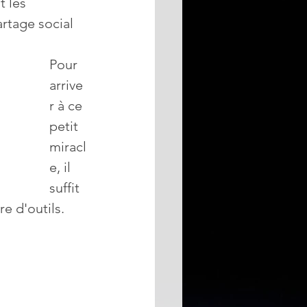
t les 
artage social 
Pour 
arrive
r à ce 
petit 
miracl
e, il 
suffit 
re d'outils. 