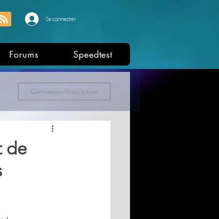
Se connecter
Forums
Speedtest
Connexion/Inscription
t de
s