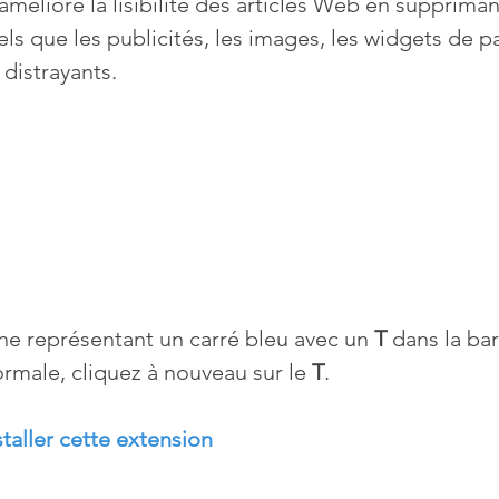
améliore la lisibilité des articles Web en suppriman
els que les publicités, les images, les widgets de p
Mises à jour
Multimedia
Navigateurs
News
 distrayants.
que
Photographie
Réseaux
té
Services en ligne
Video
s
ône représentant un carré bleu avec un 
T
 dans la bar
ormale, cliquez à nouveau sur le 
T
.
staller cette extension