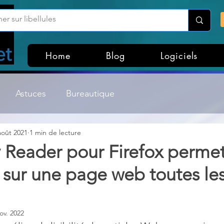
Home
Blog
Logiciels
Astuces
Bureautique
août 2021
1 min de lecture
Customisation Windows
Divers
y Reader pour Firefox perme
 sur une page web toutes le
ateurs de fichiers
Gestion Système
Graphisme
Lightroom & Photoshop
Linux
ov. 2022