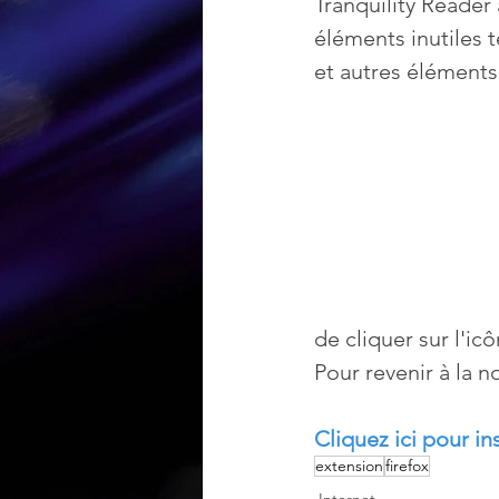
Tranquility Reader 
éléments inutiles t
Loisir et divertissement
et autres éléments
Nirsoft
Occupation dis
Réseaux sociaux
Sécuri
Logiciels les plus recherché
de cliquer sur l'ic
Pour revenir à la n
Cliquez ici pour in
extension
firefox