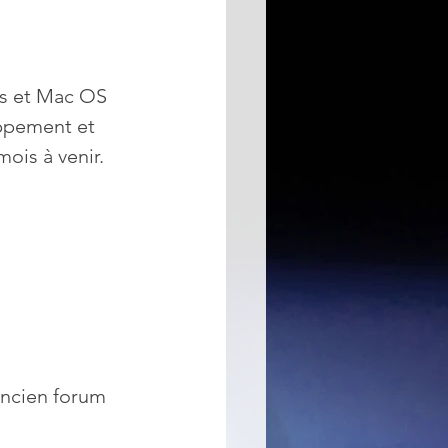
ws et Mac OS 
oppement et 
ois à venir.
'ancien forum 