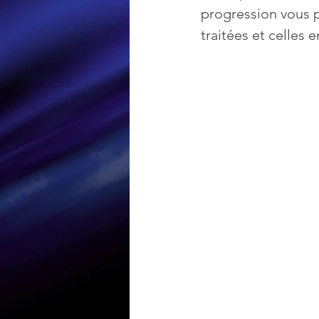
progression vous p
traitées et celles 
Loisir et divertissement
Nirsoft
Occupation dis
Réseaux sociaux
Sécuri
Logiciels les plus recherché