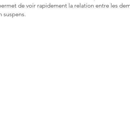
ermet de voir rapidement la relation entre les de
en suspens.
Mises à jour
Multimedia
Navigateurs
News
que
Photographie
Réseaux
té
Services en ligne
Video
s