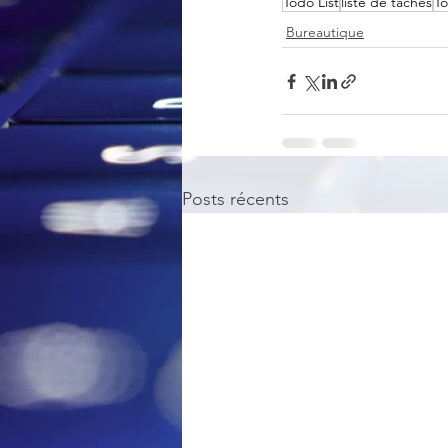
Todo List
liste de tâches
T
Bureautique
Posts récents