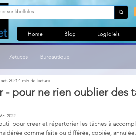
Home
Blog
Logiciels
Astuces
Bureautique
 oct. 2021
1 min de lecture
Customisation Windows
Divers
- pour ne rien oublier des 
ateurs de fichiers
Gestion Système
Graphisme
éc. 2022
util pour créer et répertorier les tâches à accompl
Lightroom & Photoshop
Linux
nsidérée comme faîte ou différée, copiée, annulée.