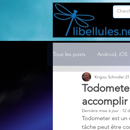
Tous les posts
Android, iOS
Krigou Schnider
21
Compression ZIP, RAR, etc.
Todometer 
accomplir
Dossier Windows
Explor
Dernière mise à jour :
12 d
Todometer est un o
Hardware
Internet
tâche peut être co