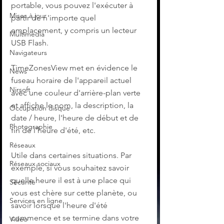
portable, vous pouvez l'exécuter à 
Mises à jour
partir de n'importe quel 
emplacement, y compris un lecteur 
Multimedia
USB Flash.
Navigateurs
TimeZonesView met en évidence le 
News
fuseau horaire de l'appareil actuel 
Nirsoft
avec une couleur d'arrière-plan verte 
et affiche le nom, la description, la 
Occupation disque
date / heure, l'heure de début et de 
Photographie
fin de l'heure d'été, etc.
Réseaux
Utile dans certaines situations. Par 
Réseaux sociaux
exemple, si vous souhaitez savoir 
quelle heure il est à une place qui 
Sécurité
vous est chère sur cette planète, ou 
Services en ligne
savoir lorsque l'heure d'été 
commence et se termine dans votre 
Video