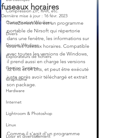
fuseaux horaires
Compression ZIP, RAR, etc.
Dernière mise à jour :
16 févr. 2023
Customisation Windows
TimeZonesView est un programme 
portable de Nirsoft qui répertorie 
Divers
dans une fenêtre, les informations sur 
Dossier Windows
tous les fuseaux horaires. Compatible 
avec toutes les versions de Windows, 
Explorateurs de fichiers
il prend aussi en charge les versions 
Gestion Système
32 bits et 64 bits, et peut être exécuté 
juste après avoir téléchargé et extrait 
Graphisme
son package.
Hardware
Internet
Lightroom & Photoshop
Linux
Comme il s'agit d'un programme 
Loisir et divertissement