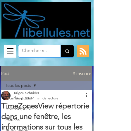
Post
S'inscrire
Tous les posts
Krigou Schnider
Tous les posts
18 oct. 2021
1 min de lecture
TimeZonesView répertorie
Android, iOS
dans une fenêtre, les
Astuces
informations sur tous les
Bureautique