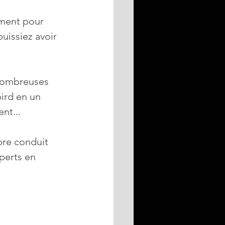
ement pour 
puissiez avoir 
nombreuses 
ird en un 
nt...
bre conduit 
perts en 