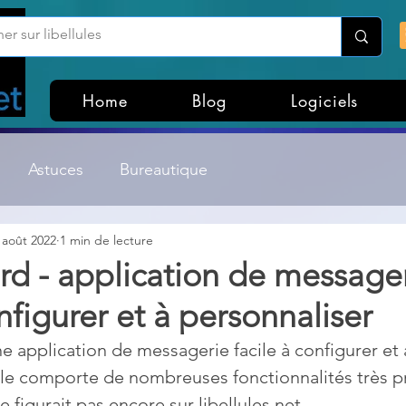
Home
Blog
Logiciels
Astuces
Bureautique
 août 2022
1 min de lecture
Customisation Windows
Divers
rd - application de message
onfigurer et à personnaliser
ateurs de fichiers
Gestion Système
Graphisme
e application de messagerie facile à configurer et 
le comporte de nombreuses fonctionnalités très pr
Lightroom & Photoshop
Linux
e figurait pas encore sur libellules.net