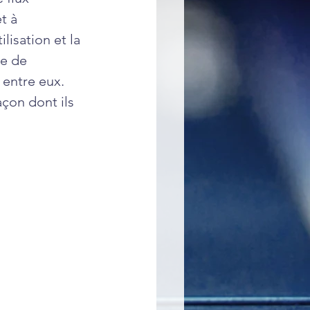
t à 
isation et la 
e de 
entre eux. 
açon dont ils 