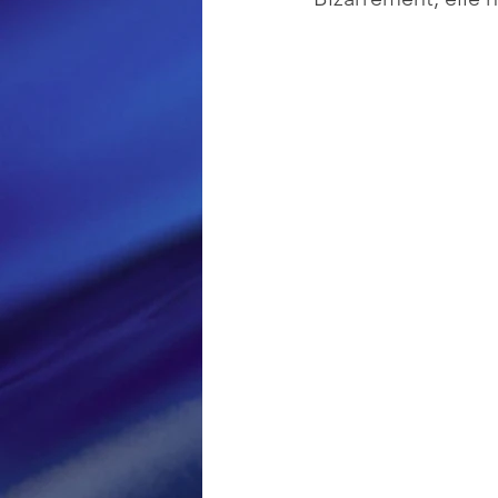
Loisir et divertissement
Nirsoft
Occupation dis
Réseaux sociaux
Sécuri
Logiciels les plus recherché