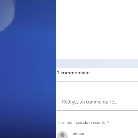
1 commentaire
Rédigez un commentaire...
CatUpload / UploadNow
Trier par :
Les plus récents
ninova