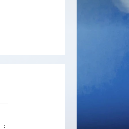
 - un logiciel et service
est de performances
au