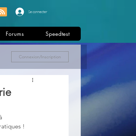
Se connecter
Forums
Speedtest
Connexion/Inscription
rie
à 
atiques ! 