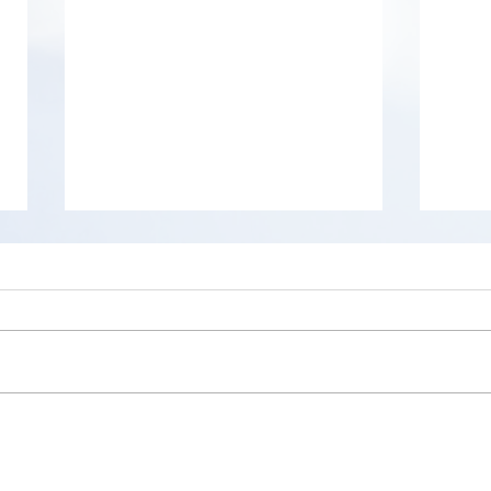
Homedale
nPerf
de t
rése