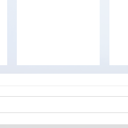
Viru
CRXPlorer est un outil web,
d’analyse de sécurité pour les