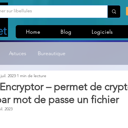
Home
Blog
Logiciels
Astuces
Bureautique
 juil. 2023
1 min de lecture
Customisation Windows
Divers
e Encryptor – permet de crypt
ar mot de passe un fichier
ateurs de fichiers
Gestion Système
Graphisme
uil. 2023
Lightroom & Photoshop
Linux