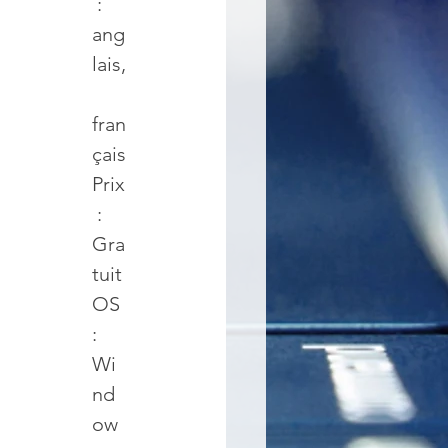
 : 
ang
lais,
fran
çais
Prix
 : 
Gra
tuit
OS 
: 
Wi
nd
ow