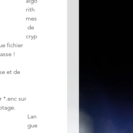
algo
rith
mes
 de 
cryp
e fichier 
asse !
se et de 
r *.enc sur 
yptage.
Lan
gue