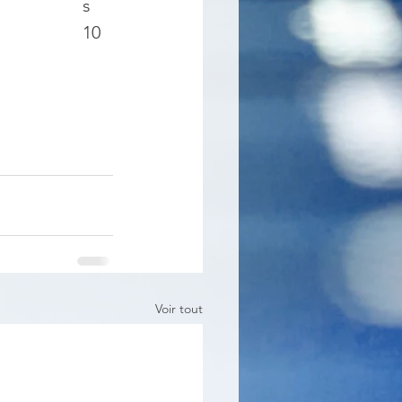
s 
10 
Voir tout