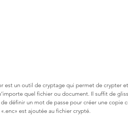
Mises à jour
Multimedia
Navigateurs
News
que
Photographie
Réseaux
té
Services en ligne
Video
or est un outil de cryptage qui permet de crypter e
s
importe quel fichier ou document. Il suffit de glisse
et de définir un mot de passe pour créer une copie 
n «.enc» est ajoutée au fichier crypté.