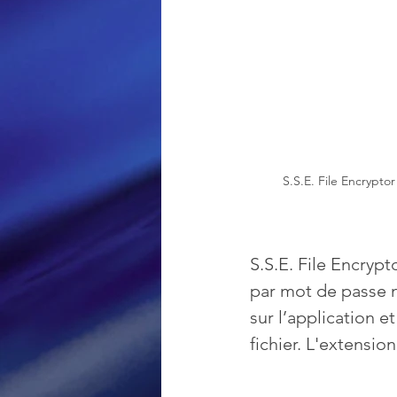
Loisir et divertissement
Nirsoft
Occupation dis
S.S.E. File Encryptor
Réseaux sociaux
Sécuri
S.S.E. File Encrypt
Logiciels les plus recherché
par mot de passe n’
sur l’application 
fichier. L'extensio