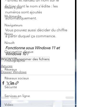
- Entrez et validez un nom sur le 
fichier dont le nom s'édite : les 
Mises à jour
numéros sont ajoutés 
Multimedia
automatiquement.
Navigateurs
Vous pouvez aussi décider du chiffre 
News
à partir duquel ça commence.
Nirsoft
Fonctionne sous Windows 11 et 
Occupation disque
Windows 10 !
W11
W10
Renommer des fichiers
Photographie
Astuces
Réseaux
Dossier Windows
Réseaux sociaux
Sécurité
Services en ligne
Video