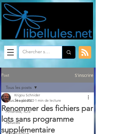
Post
S'inscrire
Tous les posts
Krigou Schnider
Tous les posts
24 août 2022
1 min de lecture
Renommer des fichiers par
Android, iOS
lots sans programme
Astuces
supplémentaire
Bureautique