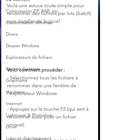
Voilà une astuce toute simple pour 
Compression ZIP, RAR, etc.
renommer des fichiers par lots (
batch
) 
sans installer de logiciel.
Customisation Windows
Divers
Dossier Windows
Explorateurs de fichiers
Gestion Système
Voici comment procéder :
- Sélectionnez tous les fichiers à 
Graphisme
renommer dans une fenêtre de 
Hardware
l'explorateur Windows.
Internet
- Appuyez sur la touche F2 (qui sert à 
Lightroom & Photoshop
renommer aussi pour un fichier 
unique).
Linux
Loisir et divertissement