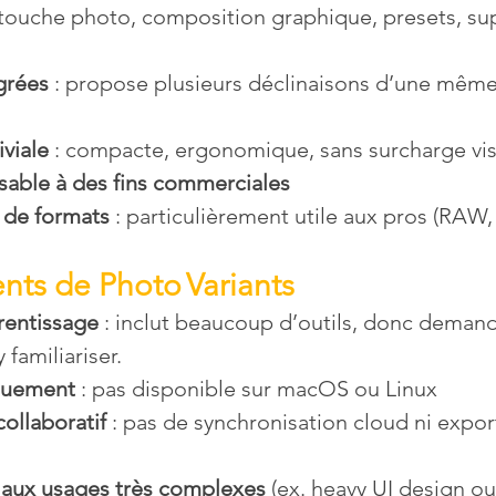
retouche photo, composition graphique, presets, su
grées
 : propose plusieurs déclinaisons d’une mêm
 
iviale
 : compacte, ergonomique, sans surcharge vis
lisable à des fins commerciales
 de formats
 : particulièrement utile aux pros (RAW, 
nts 
de 
Photo Variants
rentissage
 : inclut beaucoup d’outils, donc demand
 familiariser.
quement
 : pas disponible sur macOS ou Linux 
collaboratif
 : pas de synchronisation cloud ni export
aux usages très complexes
 (ex. heavy UI design o