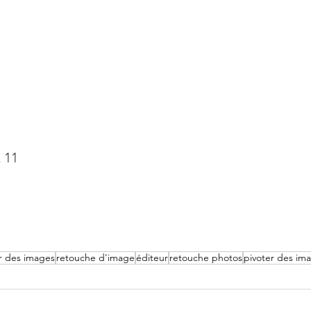
 11
r des images
retouche d'image
éditeur
retouche photos
pivoter des im