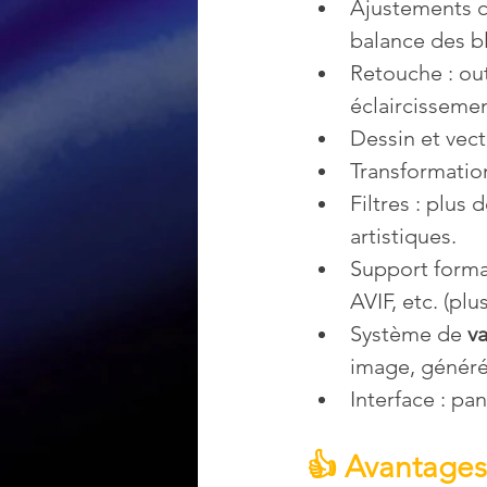
Ajustements co
balance des b
Retouche : out
éclaircissemen
Dessin et vect
Transformation
Filtres : plus
artistiques.
Support forma
AVIF, etc. (plu
Système de 
va
image, générée
Interface : pa
👍 Avantages