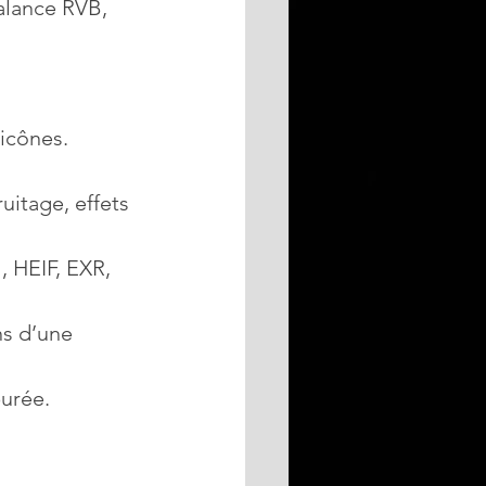
alance RVB, 
 icônes.
uitage, effets 
 HEIF, EXR, 
ns d’une 
purée.