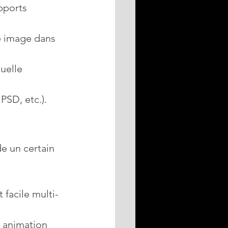
pports 
e image dans 
uelle 
PSD, etc.).
e un certain 
 facile multi-
u animation 