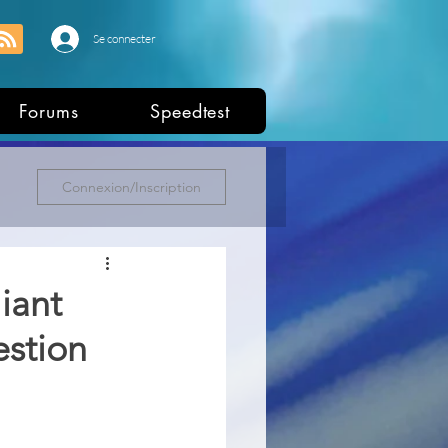
Se connecter
Forums
Speedtest
Connexion/Inscription
iant
estion