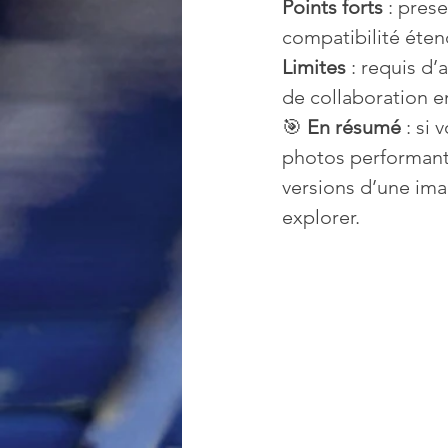
Points forts
 : prese
compatibilité éten
Limites
 : requis d
de collaboration en
🎯 
En résumé
 : si
photos performant e
versions d’une ima
explorer.