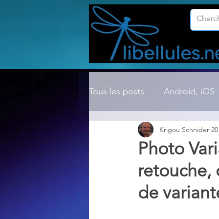
Tous les posts
Android, iOS
Krigou Schnider
20
Compression ZIP, RAR, etc.
Photo Vari
retouche,
Dossier Windows
Explor
de variant
Hardware
Internet