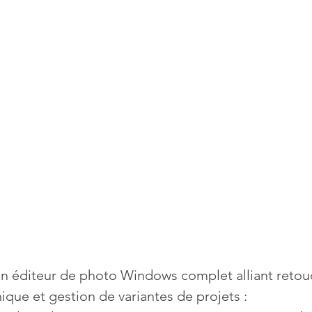
Mises à jour
Multimedia
Navigateurs
News
que
Photographie
Réseaux
té
Services en ligne
Video
s
un éditeur de photo Windows complet alliant retou
que et gestion de variantes de projets :