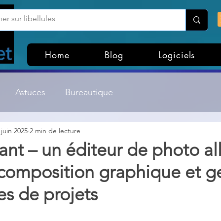
Home
Blog
Logiciels
Astuces
Bureautique
 juin 2025
2 min de lecture
Customisation Windows
Divers
ant – un éditeur de photo all
 composition graphique et g
ateurs de fichiers
Gestion Système
Graphisme
es de projets
Lightroom & Photoshop
Linux