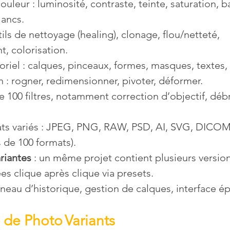
uleur : luminosité, contraste, teinte, saturation, b
lancs.
ils de nettoyage (healing), clonage, flou/netteté, 
t, colorisation.
oriel : calques, pinceaux, formes, masques, textes,
 : rogner, redimensionner, pivoter, déformer.
 de 100 filtres, notamment correction d’objectif, débr
ts variés : JPEG, PNG, RAW, PSD, AI, SVG, DICOM,
s de 100 formats).
riantes
 : un même projet contient plusieurs versio
s clique après clique via presets.
nneau d’historique, gestion de calques, interface é
 de 
Photo Variants