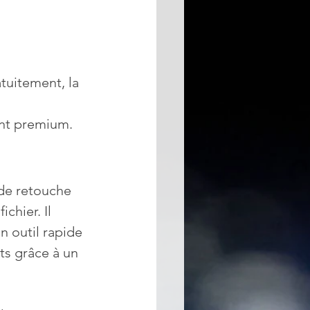
atuitement, la 
ent premium.
de retouche 
chier. Il 
n outil rapide 
nts grâce à un 