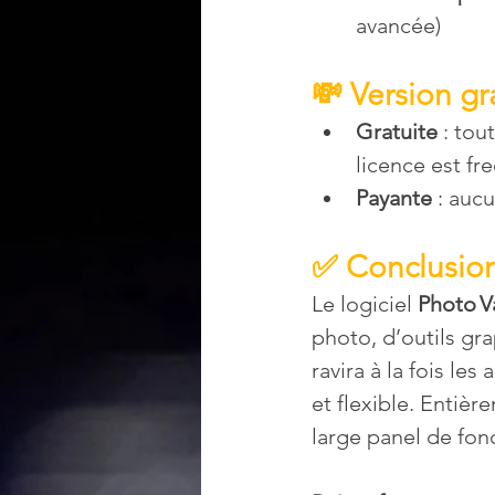
avancée)
💸 Version gr
Gratuite
 : tou
licence est fr
Payante
 : au
✅ Conclusio
Le logiciel
 Photo V
photo, d’outils gra
ravira à la fois le
et flexible. Entière
large panel de fonc