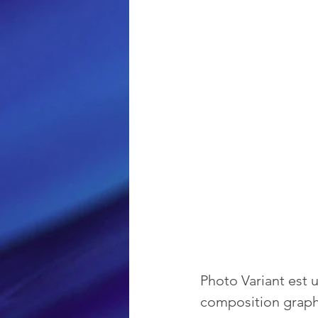
Loisir et divertissement
Nirsoft
Occupation dis
Réseaux sociaux
Sécuri
Logiciels les plus recherché
Photo Variant est 
composition graphi