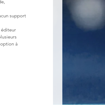
de, 
ucun support 
 éditeur 
lusieurs 
 option à 