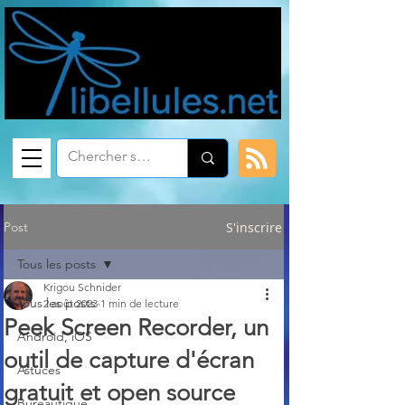
Post
S'inscrire
Tous les posts
Krigou Schnider
Tous les posts
2 août 2023
1 min de lecture
Peek Screen Recorder, un
Android, iOS
outil de capture d'écran
Astuces
gratuit et open source
Bureautique