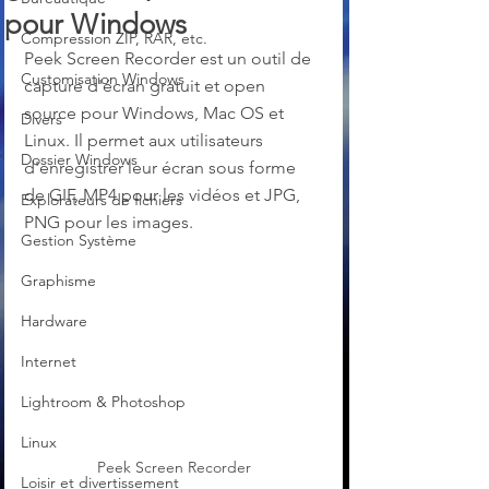
pour Windows
Compression ZIP, RAR, etc.
Peek Screen Recorder est un outil de 
Customisation Windows
capture d'écran gratuit et open 
source pour Windows, Mac OS et 
Divers
Linux. Il permet aux utilisateurs 
Dossier Windows
d'enregistrer leur écran sous forme 
de GIF, MP4 pour les vidéos et JPG, 
Explorateurs de fichiers
PNG pour les images. 
Gestion Système
Graphisme
Hardware
Internet
Lightroom & Photoshop
Linux
Peek Screen Recorder
Loisir et divertissement