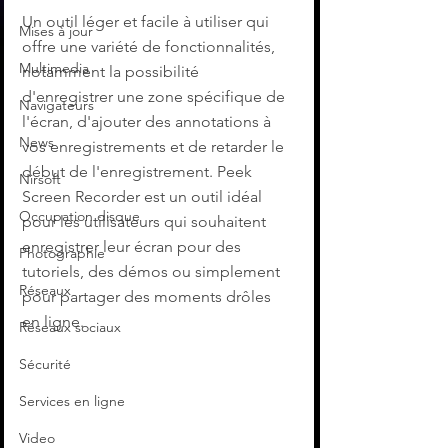
Un outil léger et facile à utiliser qui 
Mises à jour
offre une variété de fonctionnalités, 
Multimedia
notamment la possibilité 
d'enregistrer une zone spécifique de 
Navigateurs
l'écran, d'ajouter des annotations à 
News
vos enregistrements et de retarder le 
début de l'enregistrement. Peek 
Nirsoft
Screen Recorder est un outil idéal 
Occupation disque
pour les utilisateurs qui souhaitent 
enregistrer leur écran pour des 
Photographie
tutoriels, des démos ou simplement 
Réseaux
pour partager des moments drôles 
en ligne.
Réseaux sociaux
Sécurité
Services en ligne
Video