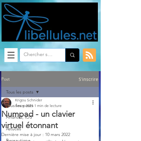
Post
S'inscrire
Tous les posts
Krigou Schnider
Tous les posts
8 nov. 2021
1 min de lecture
Numpad - un clavier
Android, iOS
virtuel étonnant
Astuces
Dernière mise à jour :
10 mars 2022
Bureautique