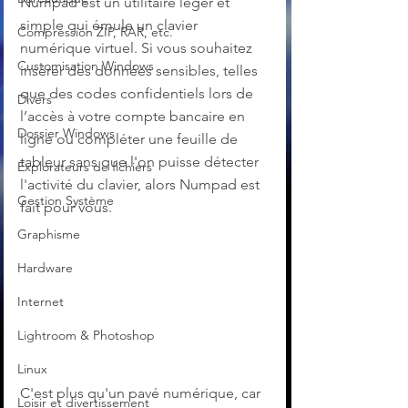
Numpad est un utilitaire léger et 
simple qui émule un clavier 
Compression ZIP, RAR, etc.
numérique virtuel. Si vous souhaitez 
Customisation Windows
insérer des données sensibles, telles 
que des codes confidentiels lors de 
Divers
l’accès à votre compte bancaire en 
Dossier Windows
ligne ou compléter une feuille de 
tableur sans que l'on puisse détecter 
Explorateurs de fichiers
l'activité du clavier, alors Numpad est 
Gestion Système
fait pour vous.
Graphisme
Hardware
Internet
Lightroom & Photoshop
Linux
C'est plus qu'un pavé numérique, car 
Loisir et divertissement