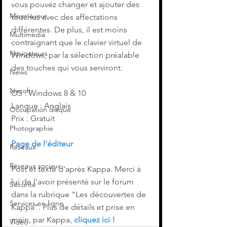
vous pouvez changer et ajouter des 
Mises à jour
touches avec des affectations 
différentes. De plus, il est moins 
Multimedia
contraignant que le clavier virtuel de 
Navigateurs
Windows, par la sélection préalable 
des touches qui vous serviront.
News
Nirsoft
OS : Windows 8 & 10
Langue : Anglais
Occupation disque
Prix : Gratuit
Photographie
Page de l'éditeur
Réseaux
Réseaux sociaux
Post et texte d'après Kappa. Merci à 
lui de l'avoir présenté sur le forum 
Sécurité
dans la rubrique "Les découvertes de 
Services en ligne
Kappa". Plus de détails et prise en 
main, par Kappa, 
cliquez ici !
Video