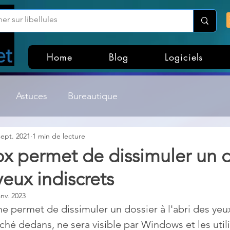
Home
Blog
Logiciels
Astuces
Bureautique
sept. 2021
1 min de lecture
Customisation Windows
Divers
x permet de dissimuler un d
yeux indiscrets
ateurs de fichiers
Gestion Système
Graphisme
anv. 2023
 permet de dissimuler un dossier à l'abri des yeux
Lightroom & Photoshop
Linux
ché dedans, ne sera visible par Windows et les utili