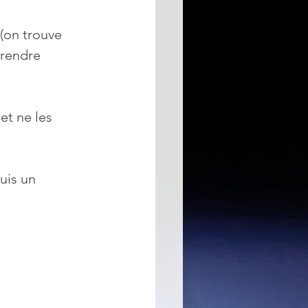
(on trouve 
 rendre 
et ne les 
uis un 