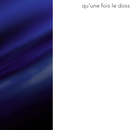
qu'une fois le dos
Loisir et divertissement
Nirsoft
Occupation dis
Réseaux sociaux
Sécuri
Logiciels les plus recherché