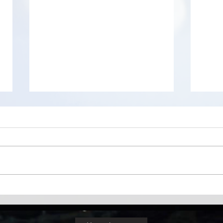
Viru
CRXPlorer est un outil web,
d’analyse de sécurité pour les
extensions Chrome