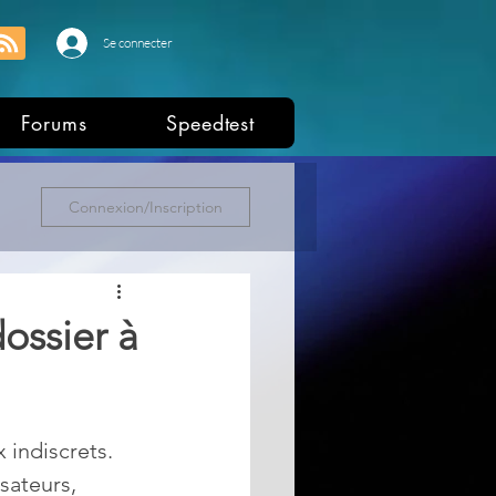
Se connecter
Forums
Speedtest
Connexion/Inscription
ossier à
 indiscrets. 
sateurs, 