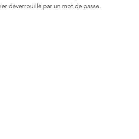
sier déverrouillé par un mot de passe.
Mises à jour
Multimedia
Navigateurs
News
que
Photographie
Réseaux
té
Services en ligne
Video
s