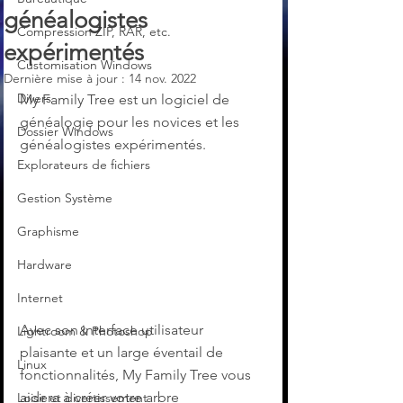
généalogistes
Compression ZIP, RAR, etc.
expérimentés
Customisation Windows
Dernière mise à jour :
14 nov. 2022
Divers
My Family Tree est un logiciel de 
généalogie pour les novices et les 
Dossier Windows
généalogistes expérimentés. 
Explorateurs de fichiers
Gestion Système
Graphisme
Hardware
Internet
Avec son interface utilisateur 
Lightroom & Photoshop
plaisante et un large éventail de 
Linux
fonctionnalités, My Family Tree vous 
aidera à créer votre arbre 
Loisir et divertissement