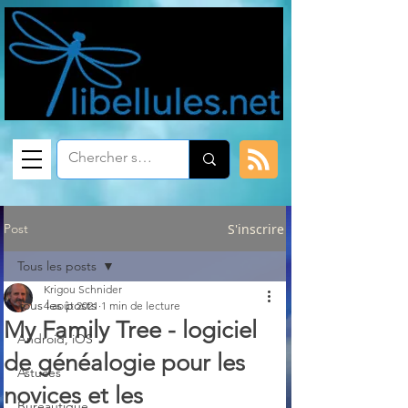
Post
S'inscrire
Tous les posts
Krigou Schnider
Tous les posts
4 août 2021
1 min de lecture
My Family Tree - logiciel
Android, iOS
de généalogie pour les
Astuces
novices et les
Bureautique