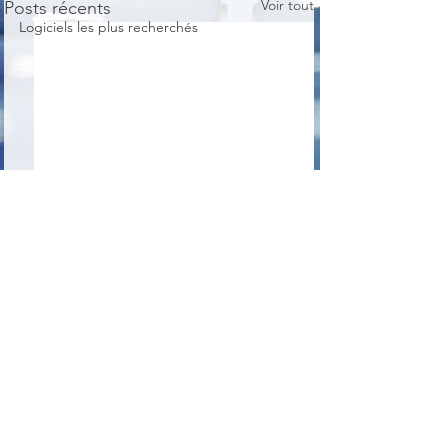
Voir tout
Posts récents
Logiciels les plus recherchés
Commentaires
Balabolka
Tokri