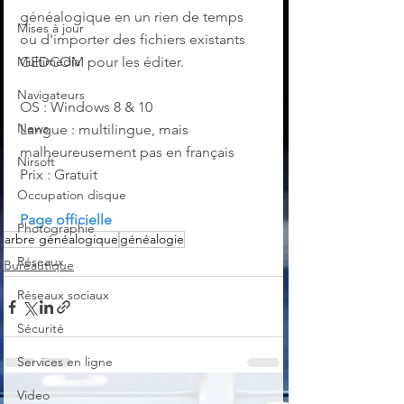
généalogique en un rien de temps 
Mises à jour
ou d'importer des fichiers existants 
Multimedia
GEDCOM pour les éditer.
Navigateurs
OS : Windows 8 & 10
News
Langue : multilingue, mais 
malheureusement pas en français
Nirsoft
Prix : Gratuit
Occupation disque
Page officielle
Photographie
arbre généalogique
généalogie
Réseaux
Bureautique
Réseaux sociaux
Sécurité
Services en ligne
Video