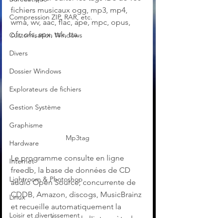
fichiers musicaux ogg, mp3, mp4, 
Compression ZIP, RAR, etc.
wma, wv, aac, flac, ape, mpc, opus, 
ofr, ofs, spx, tak, tta.
Customisation Windows
Divers
Dossier Windows
Explorateurs de fichiers
Gestion Système
Graphisme
Mp3tag
Hardware
Le programme consulte en ligne 
Internet
freedb, la base de données de CD 
Lightroom & Photoshop
audio Open Source, concurrente de 
CDDB, Amazon, discogs, MusicBrainz 
Linux
et recueille automatiquement la 
Loisir et divertissement