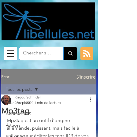
Post
S'inscrire
Tous les posts
Krigou Schnider
Tous les posts
26 mai 2024
1 min de lecture
Mp3tag
Android, iOS
Mp3tag est un outil d'origine 
Astuces
allemande, puissant, mais facile à 
utiliser pour éditer les tags ID3 de vos 
Bureautique