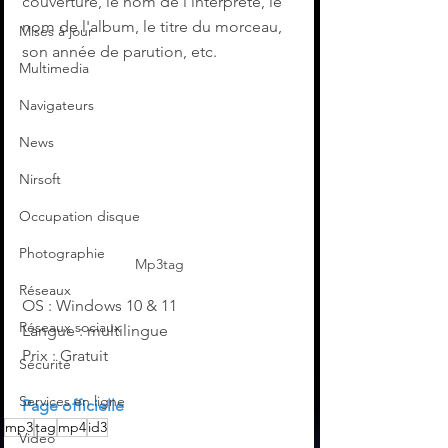
couverture, le nom de l'interprète, le 
nom de l'album, le titre du morceau, 
Mises à jour
son année de parution, etc.
Multimedia
Navigateurs
News
Nirsoft
Occupation disque
Photographie
Mp3tag
Réseaux
OS : Windows 10 & 11
Réseaux sociaux
Langue : multilingue
Prix : Gratuit
Sécurité
Services en ligne
Page officielle
mp3
tag
mp4
id3
Video