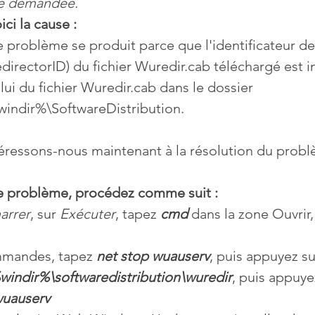
age demandée.
ici la cause :
Mises à jour
Multimedia
Navigateurs
News
 problème se produit parce que l'identificateur de
edirectorID) du fichier Wuredir.cab téléchargé est in
lui du fichier Wuredir.cab dans le dossier 
que
Photographie
Réseaux
indir%\SoftwareDistribution.
éressons-nous maintenant à la résolution du probl
té
Services en ligne
Video
e problème, procédez comme suit :
s
arrer
, sur 
Exécuter
, tapez 
cmd
dans la zone Ouvrir,
ommandes, tapez 
net stop wuauserv
, puis appuyez su
%windir%\softwaredistribution\wuredir
, puis appuye
wuauserv