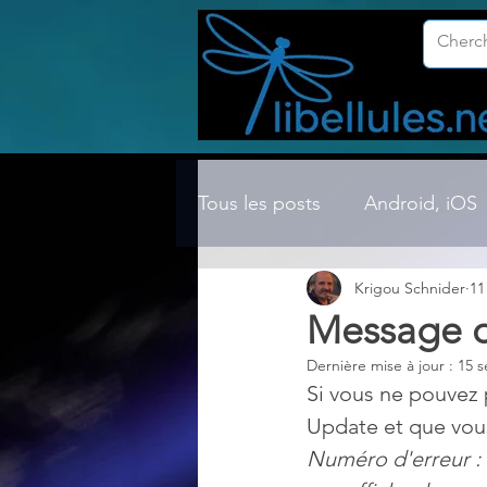
Tous les posts
Android, iOS
Krigou Schnider
11
Compression ZIP, RAR, etc.
Message d
Dernière mise à jour :
15 s
Dossier Windows
Explor
Si vous ne pouvez 
Update et que vou
Numéro d'erreur :
Hardware
Internet