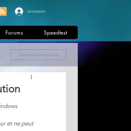
Se connecter
Forums
Speedtest
Connexion/Inscription
ution
Windows 
r et ne peut 