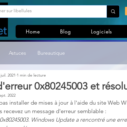
Home
Blog
Logiciels
Astuces
Bureautique
 juil. 2021
1 min de lecture
Customisation Windows
Divers
'erreur 0x80245003 et résol
ept. 2022
ateurs de fichiers
Gestion Système
Graphisme
pas installer de mises à jour à l'aide du site Web 
s recevez un message d'erreur semblable :
 0x80245003. Windows Update a rencontré une erreu
Lightroom & Photoshop
Linux