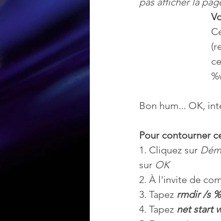
pas afficher la p
Vo
Loisir et divertissement
Ce
(r
ce
Nirsoft
Occupation dis
%w
Bon hum... OK, int
Réseaux sociaux
Sécuri
Pour contourner c
Logiciels les plus recherché
1. Cliquez sur 
Dém
sur 
OK
2. À l'invite de c
3. Tapez 
rmdir /s 
4. Tapez 
net start 