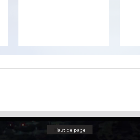
TrayBin
PKey
Haut de page