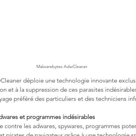
Malwarebytes AdwCleaner
leaner déploie une technologie innovante exclus
on et à la suppression de ces parasites indésirables
toyage préféré des particuliers et des techniciens in
dwares et programmes indésirables
sive contre les adwares, spywares, programmes pote
 et pirates de navigateur grâce à une technologie 