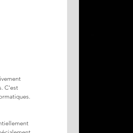
ivement 
. C'est 
formatiques.
ntiellement 
spécialement 