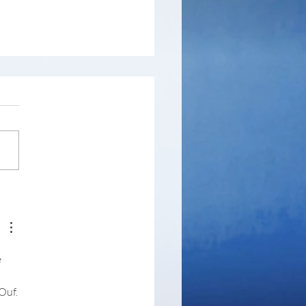
sTotal Scanner
 
Ouf.