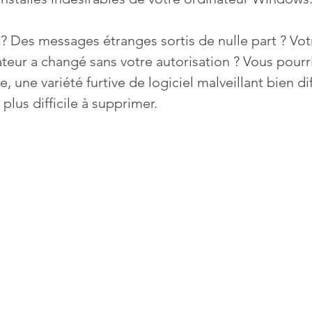
 ? Des messages étranges sortis de nulle part ? Vot
Mises à jour
Multimedia
Navigateurs
News
ateur a changé sans votre autorisation ? Vous pourri
 une variété furtive de logiciel malveillant bien diff
que
Photographie
Réseaux
plus difficile à supprimer. 
té
Services en ligne
Video
s