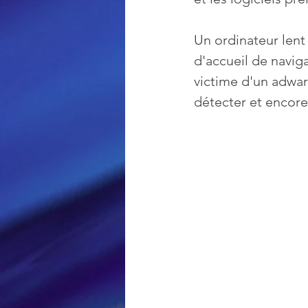
Un ordinateur lent
Loisir et divertissement
d'accueil de navig
victime d'un adware,
Nirsoft
Occupation dis
détecter et encore 
Réseaux sociaux
Sécuri
Logiciels les plus recherché