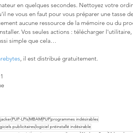
nateur en quelques secondes. Nettoyez votre ordin
il ne vous en faut pour vous préparer une tasse de 
ment aucune ressource de la mémoire ou du proc
nstaller. Vos seules actions : télécharger l'utilitaire, 
Aussi simple que cela…
rebytes
, il est distribué gratuitement.
11
ue
ijacker
PUP-LPIs
MBAM
PUP
programmes indésirables
iciels publicitaires
logiciel préinstallé indésirable