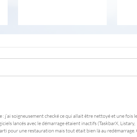
Viru
CRXPlorer est un outil web,
d’analyse de sécurité pour les
extensions Chrome
: j’ai soigneusement checké ce qui allait être nettoyé et une fois le
ciels lancés avec le démarrage étaient inactifs (TaskbarX, Listary, 
arti pour une restauration mais tout était bien là au redémarrage. 