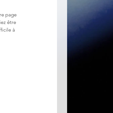
re page 
ez être 
icile à 