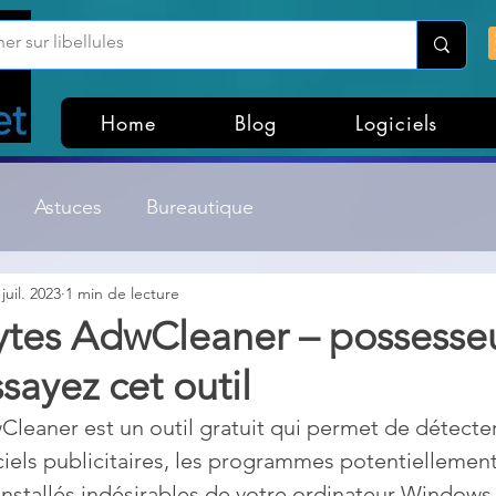
Home
Blog
Logiciels
Astuces
Bureautique
 juil. 2023
1 min de lecture
Customisation Windows
Divers
tes AdwCleaner – possesse
ssayez cet outil
ateurs de fichiers
Gestion Système
Graphisme
eaner est un outil gratuit qui permet de détecter
ciels publicitaires, les programmes potentiellement
Lightroom & Photoshop
Linux
éinstallés indésirables de votre ordinateur Windows