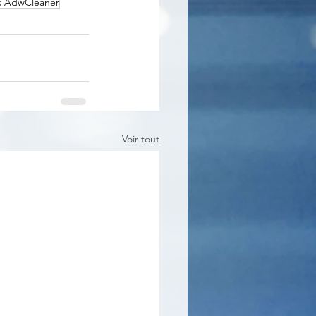
s AdwCleaner
Voir tout