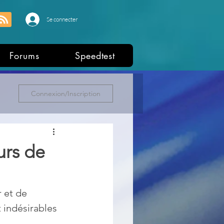
Se connecter
Forums
Speedtest
Connexion/Inscription
urs de
 et de 
 indésirables 
.