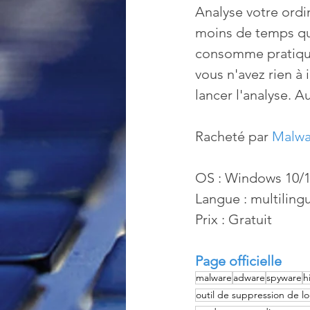
Analyse votre ordi
moins de temps qu'
consomme pratique
vous n'avez rien à i
lancer l'analyse. 
Racheté par 
Malwa
OS : Windows 10/
Langue : multiling
Prix : Gratuit
Page officielle
malware
adware
spyware
h
outil de suppression de log