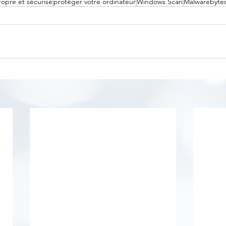
ropre et sécurisé
protéger votre ordinateur
Windows Scan
Malwarebyte