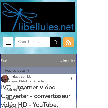
Post
S'inscrire
Tous les posts
Krigou Schnider
Tous les posts
9 juil. 2021
1 min de lecture
IVC - Internet Video
Android, iOS
Converter - convertisseur
Astuces
vidéo HD - YouTube,
Bureautique