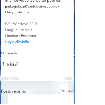
Internet Video Converter pour les 
partager sur YouTube, Facebook, 
Logiciels les plus recherchés
Dailymotion, etc.
OS : Windows 8/10 
Langue : anglais
Licence : Freeware
Page officielle
Multimedia
Voir tout
Posts récents