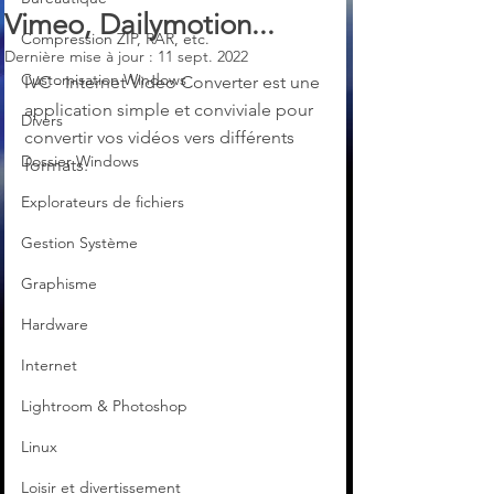
Vimeo, Dailymotion...
Compression ZIP, RAR, etc.
Dernière mise à jour :
11 sept. 2022
Customisation Windows
IVC - Internet Video Converter est une 
application simple et conviviale pour 
Divers
convertir vos vidéos vers différents 
Dossier Windows
formats. 
Explorateurs de fichiers
Gestion Système
Graphisme
Hardware
Internet
Lightroom & Photoshop
Linux
Loisir et divertissement