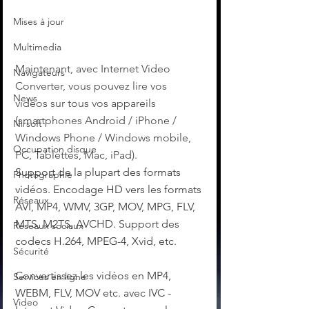
Mises à jour
Multimedia
Maintenant, avec Internet Video 
Navigateurs
Converter, vous pouvez lire vos 
News
vidéos sur tous vos appareils 
(smartphones Android / iPhone / 
Nirsoft
Windows Phone / Windows mobile, 
Occupation disque
PC, Tablettes, Mac, iPad).
Support de la plupart des formats 
Photographie
vidéos. Encodage HD vers les formats 
Réseaux
AVI, MP4, WMV, 3GP, MOV, MPG, FLV, 
MTS, M2TS, AVCHD. Support des 
Réseaux sociaux
codecs H.264, MPEG-4, Xvid, etc.
Sécurité
Convertissez les vidéos en MP4, 
Services en ligne
WEBM, FLV, MOV etc. avec IVC - 
Video