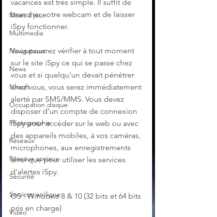
vacances est très simple. Il suffit de 
brancher votre webcam et de laisser 
Mises à jour
iSpy fonctionner.
Multimedia
Vous pourrez vérifier à tout moment 
Navigateurs
sur le site iSpy ce qui se passe chez 
News
vous et si quelqu'un devait pénétrer 
chez vous, vous serez immédiatement 
Nirsoft
alerté par SMS/MMS. Vous devez 
Occupation disque
disposer d'un compte de connexion 
Photographie
iSpy pour accéder sur le web ou avec 
des appareils mobiles, à vos caméras, 
Réseaux
microphones, aux enregistrements 
Réseaux sociaux
ainsi que pour utiliser les services 
d'alertes iSpy.
Sécurité
Services en ligne
OS : Windows 8 & 10 (32 bits et 64 bits 
pris en charge)
Video