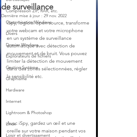
de surveillance
Compression ZIP, RAR, etc.
Dernière mise à jour :
29 nov. 2022
Customisation Windows
iSpy, logiciel open source, transforme 
votre webcam et votre microphone  
Divers
en un système de surveillance 
Dossier Windows
automatique avec détection de 
mouvement et de bruit. Vous pouvez 
Explorateurs de fichiers
limiter la détection de mouvement 
Gestion Système
dans des zones sélectionnées, régler 
la sensibilité etc.
Graphisme
Hardware
Internet
Lightroom & Photoshop
Avec iSpy, gardez un œil et une 
Linux
oreille sur votre maison pendant vos 
Loisir et divertissement