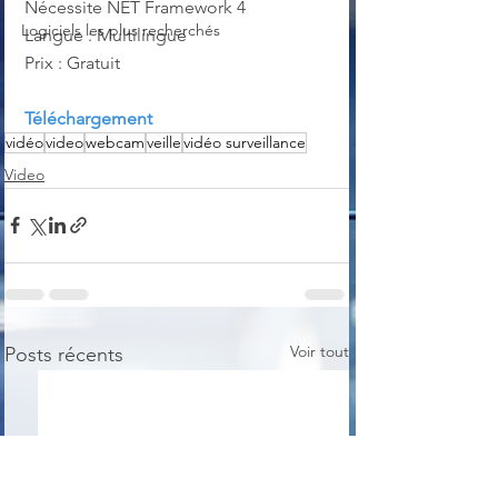
Nécessite NET Framework 4
Logiciels les plus recherchés
Langue : Multilingue
Prix : Gratuit
Téléchargement
vidéo
video
webcam
veille
vidéo surveillance
Video
Voir tout
Posts récents