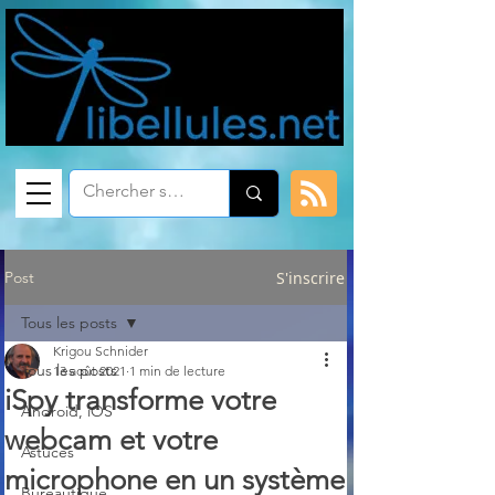
Post
S'inscrire
Tous les posts
Krigou Schnider
Tous les posts
13 août 2021
1 min de lecture
iSpy transforme votre
Android, iOS
webcam et votre
Astuces
microphone en un système
Bureautique