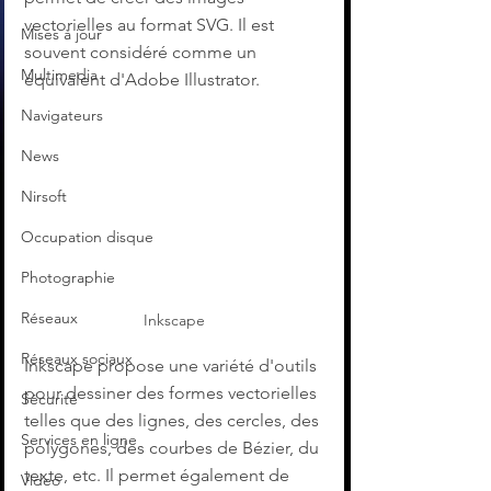
vectorielles au format SVG. Il est 
Mises à jour
souvent considéré comme un 
Multimedia
équivalent d'Adobe Illustrator.
Navigateurs
News
Nirsoft
Occupation disque
Photographie
Réseaux
Inkscape
Réseaux sociaux
Inkscape propose une variété d'outils 
pour dessiner des formes vectorielles 
Sécurité
telles que des lignes, des cercles, des 
Services en ligne
polygones, des courbes de Bézier, du 
texte, etc. Il permet également de 
Video