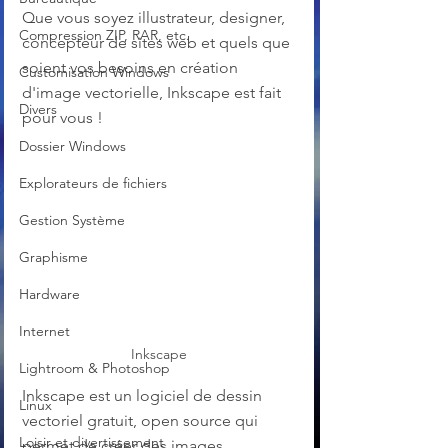
Que vous soyez illustrateur, designer, 
Compression ZIP, RAR, etc.
concepteur de sites web et quels que 
soient vos besoins en création 
Customisation Windows
d'image vectorielle, Inkscape est fait 
Divers
pour vous !
Dossier Windows
Explorateurs de fichiers
Gestion Système
Graphisme
Hardware
Internet
Inkscape
Lightroom & Photoshop
Inkscape est un logiciel de dessin 
Linux
vectoriel gratuit, open source qui 
Loisir et divertissement
permet de créer des images 