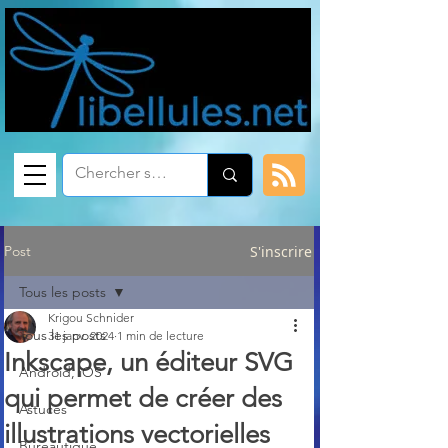
Post
S'inscrire
Tous les posts
Krigou Schnider
Tous les posts
31 janv. 2024
1 min de lecture
Inkscape, un éditeur SVG
Android, iOS
qui permet de créer des
Astuces
illustrations vectorielles
Bureautique