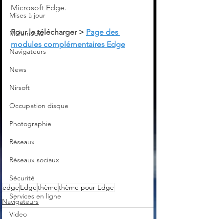
Microsoft Edge. 
Mises à jour
Pour le télécharger > 
Page des 
Multimedia
modules complémentaires Edge
Navigateurs
News
Nirsoft
Occupation disque
Photographie
Réseaux
Réseaux sociaux
Sécurité
edge
Edge
thème
thème pour Edge
Services en ligne
Navigateurs
Video