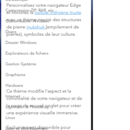
Personnalisez votre navigateur Edge 
Compression ZIP, RAR, etc.
et honorez la 
culture indigène Inuite
avec ce thème inspiré des structures 
Customisation Windows
de pierre 
inukshuk
 (
empilement de 
Divers
pierres), symboles de leur culture. 
Dossier Windows
Explorateurs de fichiers
Gestion Système
Graphisme
Hardware
Ce thème modifie l'aspect et la 
Internet
convivialité de votre navigateur et de 
la page du nouvel onglet pour créer 
Lightroom & Photoshop
une expérience visuelle immersive.
Linux
Exclusivement disponible pour 
Loisir et divertissement