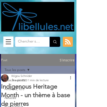
Post
S'inscrire
Tous les posts
Krigou Schnider
Tous les posts
21 août 2022
1 min de lecture
Indigenous Heritage
Android, iOS
Month - un thème à base
Astuces
de pierres
Bureautique