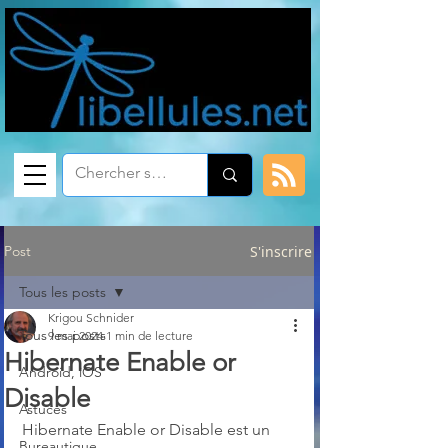
Post
S'inscrire
Tous les posts
Krigou Schnider
Tous les posts
9 mai 2024
1 min de lecture
Hibernate Enable or
Android, iOS
Disable
Astuces
Hibernate Enable or Disable est un 
Bureautique