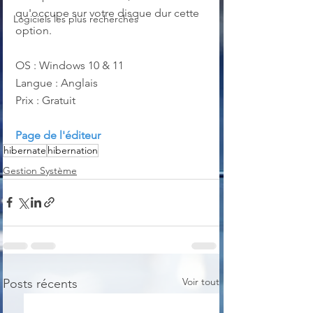
qu'occupe sur votre disque dur cette 
Logiciels les plus recherchés
option.
OS : Windows 10 & 11
Langue : Anglais
Prix : Gratuit
Page de l'éditeur
hibernate
hibernation
Gestion Système
Voir tout
Posts récents