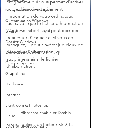
programme qui vous permet d'activer 
ou de désactiver facilement 
Compression ZIP, RAR, etc.
l'hibernation de votre ordinateur. Il 
Customisation Windows
faut savoir que le fichier d'hibernation 
Windows (hiberfil.sys) peut occuper 
Divers
beaucoup d'espace et si vous en 
Dossier Windows
manquez, il peut s'avérer judicieux de 
désactiver l'hibernation, qui 
Explorateurs de fichiers
supprimera ainsi le fichier 
Gestion Système
d'hibernation.
Graphisme
Hardware
Internet
Lightroom & Photoshop
Hibernate Enable or Disable
Linux
Si vous utilisez un lecteur SSD, la 
Loisir et divertissement