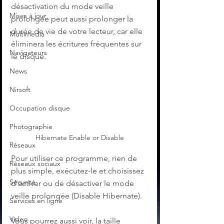
désactivation du mode veille 
Mises à jour
prolongée peut aussi prolonger la 
durée de vie de votre lecteur, car elle 
Multimedia
éliminera les écritures fréquentes sur 
Navigateurs
le disque.
News
Nirsoft
Occupation disque
Photographie
Hibernate Enable or Disable
Réseaux
Pour utiliser ce programme, rien de 
Réseaux sociaux
plus simple, exécutez-le et choisissez 
Sécurité
d'activer ou de désactiver le mode 
veille prolongée (Disable Hibernate).
Services en ligne
Video
Vous pourrez aussi voir, la taille 