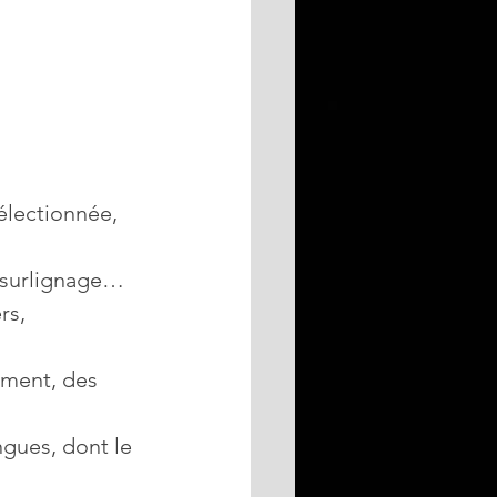
sélectionnée, 
, surlignage…
rs, 
ement, des 
ngues, dont le 