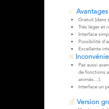
✅ 
Avantages
Gratuit (dans 
Très léger et
Interface simpl
Possibilité d’
Excellente int
❌ 
Inconvénie
Pas aussi avan
de fonctions 
animés…).
Interface un p
💰 
Version gr