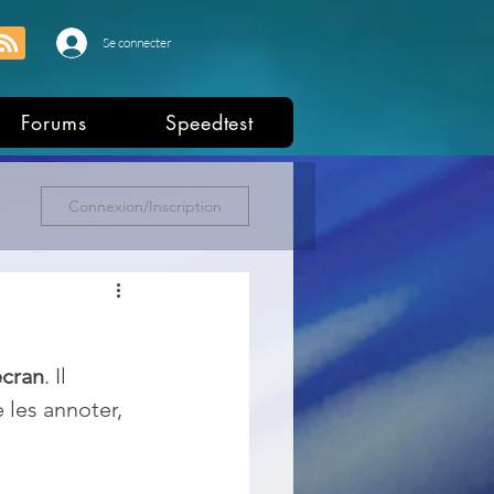
Se connecter
Forums
Speedtest
Connexion/Inscription
écran
. Il 
 les annoter, 