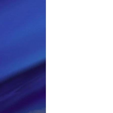
Loisir et divertissement
Nirsoft
Occupation dis
Réseaux sociaux
Sécuri
Logiciels les plus recherché