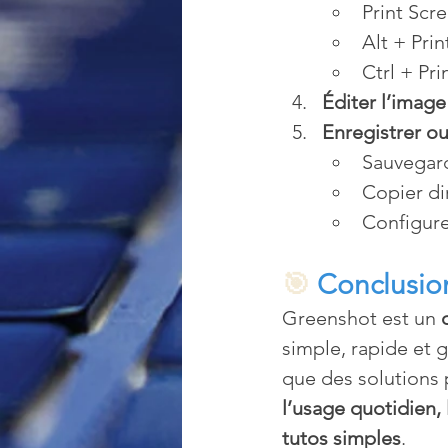
Print Scr
Alt + Pri
Ctrl + Pr
Éditer l’image
Enregistrer o
Sauvegar
Copier di
Configure
🎯 
Conclusio
Greenshot est un 
simple, rapide et g
que des solutions 
l’usage quotidien, 
tutos simples
.