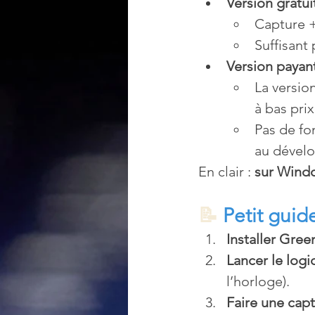
Version gratu
Capture +
Suffisant
Version payan
La versio
à bas prix
Pas de fon
au dével
En clair : 
sur Windo
📝 
Petit guide
Installer Gree
Lancer le logic
l’horloge).
Faire une cap