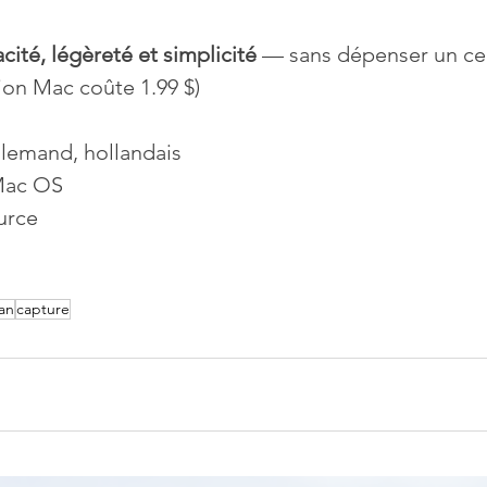
cacité, légèreté et simplicité
 — sans dépenser un ce
sion Mac coûte 1.99 $)
allemand, hollandais
Mac OS 
urce
an
capture