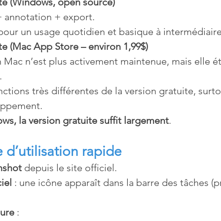
ite (Windows, open source)
 annotation + export.
 pour un usage quotidien et basique à intermédiaire
te (Mac App Store – environ 1,99$)
n Mac n’est plus activement maintenue, mais elle é
.
ctions très différentes de la version gratuite, surt
oppement.
ws, la version gratuite suffit largement
.
 d’utilisation rapide
nshot
 depuis le site officiel.
iel
 : une icône apparaît dans la barre des tâches (p
ture
 :