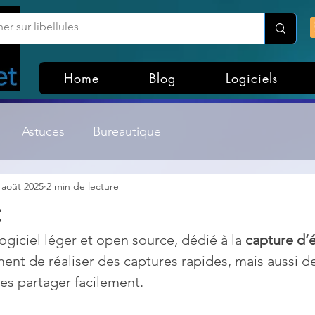
Home
Blog
Logiciels
Astuces
Bureautique
 août 2025
2 min de lecture
Customisation Windows
Divers
t
giciel léger et open source, dédié à la 
capture d’
ateurs de fichiers
Gestion Système
Graphisme
nt de réaliser des captures rapides, mais aussi de
les partager facilement.
Lightroom & Photoshop
Linux