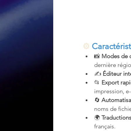
⚙️ 
Caractéris
📸 
Modes de c
dernière régio
✍️ 
Éditeur in
📂 
Export rap
impression, e
🔄 
Automatisa
noms de fichie
🌍 
Traductions
français.