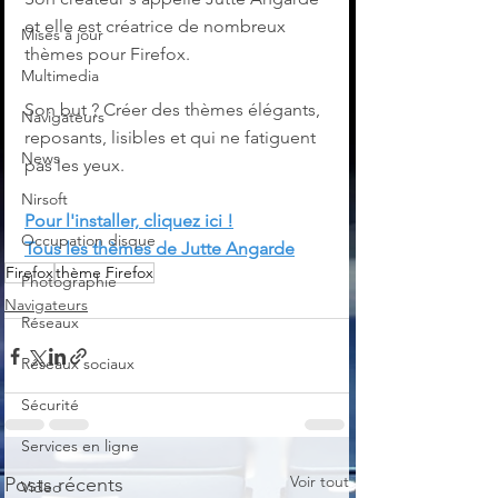
et elle est créatrice de nombreux 
Mises à jour
thèmes pour Firefox.
Multimedia
Son but ? Créer des thèmes élégants, 
Navigateurs
reposants, lisibles et qui ne fatiguent 
News
pas les yeux.
Nirsoft
Pour l'installer, cliquez ici !
Occupation disque
Tous les thèmes de Jutte Angarde
Firefox
thème Firefox
Photographie
Navigateurs
Réseaux
Réseaux sociaux
Sécurité
Services en ligne
Voir tout
Posts récents
Video