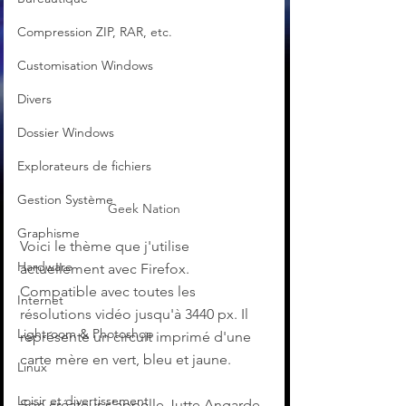
Compression ZIP, RAR, etc.
Customisation Windows
Divers
Dossier Windows
Explorateurs de fichiers
Gestion Système
Geek Nation
Graphisme
Voici le thème que j'utilise 
Hardware
actuellement avec Firefox. 
Compatible avec toutes les 
Internet
résolutions vidéo jusqu'à 3440 px. Il 
Lightroom & Photoshop
représente un circuit imprimé d'une 
carte mère en vert, bleu et jaune.
Linux
Loisir et divertissement
Son créateur s'appelle Jutte Angarde 