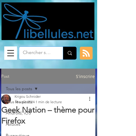
Post
S'inscrire
Tous les posts
Krigou Schnider
Tous les posts
18 août 2024
1 min de lecture
Geek Nation – thème pour
Android, iOS
Firefox
Astuces
Bureautique