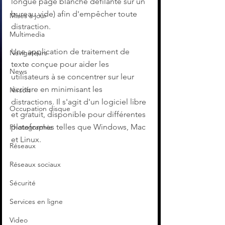
longue page blanche défilante sur un 
bureau vide) afin d'empêcher toute 
Mises à jour
distraction.
Multimedia
Une application de traitement de 
Navigateurs
texte conçue pour aider les 
News
utilisateurs à se concentrer sur leur 
écriture en minimisant les 
Nirsoft
distractions. Il s'agit d'un logiciel libre 
Occupation disque
et gratuit, disponible pour différentes 
plateformes telles que Windows, Mac 
Photographie
et Linux.
Réseaux
Réseaux sociaux
Sécurité
Services en ligne
Video