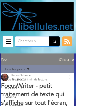
Post
S'inscrire
Tous les posts
Krigou Schnider
Tous les posts
11 juil. 2023
1 min de lecture
FocusWriter - petit
Android, iOS
traitement de texte qui
Astuces
s'affiche sur tout l'écran,
Bureautique