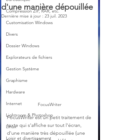
d'une manière dépouillée
Compression ZIP, RAR, etc.
Dernière mise à jour :
23 juil. 2023
Customisation Windows
Divers
Dossier Windows
Explorateurs de fichiers
Gestion Système
Graphisme
Hardware
Internet
FocusWriter
Lightroom & Photoshop
FocusWriter est un petit traitement de 
texte qui s'affiche sur tout l'écran, 
Linux
d'une manière très dépouillée (une 
Loisir et divertissement