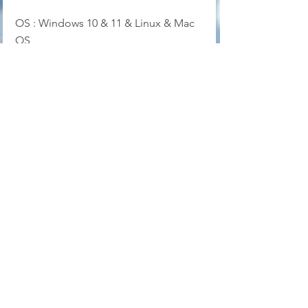
OS : Windows 10 & 11 & Linux & Mac 
OS
Langue : multilingue
Prix : Gratuit
Page officielle
bureautique
traitement de texte
écrivain
Bureautique
Linux
Voir tout
Posts récents