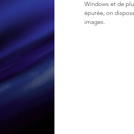
Windows et de plus
épurée, on dispose
Loisir et divertissement
images.
Nirsoft
Occupation dis
Réseaux sociaux
Sécuri
Logiciels les plus recherché