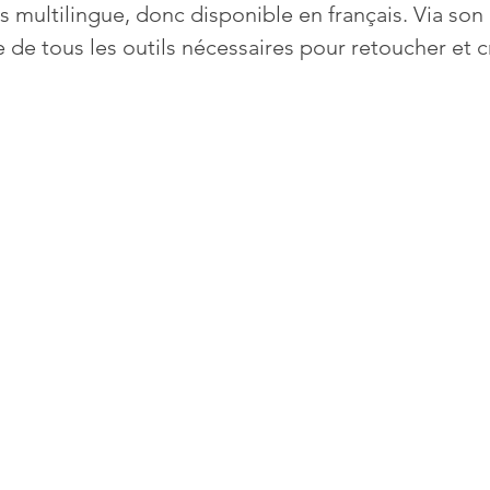
 multilingue, donc disponible en français. Via son 
 de tous les outils nécessaires pour retoucher et c
Mises à jour
Multimedia
Navigateurs
News
que
Photographie
Réseaux
té
Services en ligne
Video
s