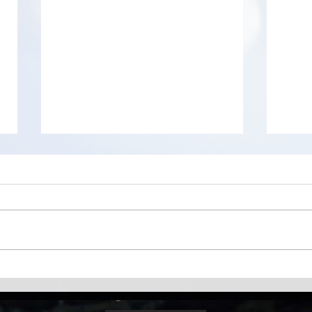
Econviewer
Snap
pour