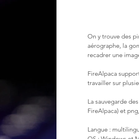
On y trouve des pi
aérographe, la gom
recadrer une image
FireAlpaca support
travailler sur plus
La sauvegarde des 
FireAlpaca) et png
Langue : multiling
OS : Windows et 