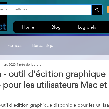
Home
Blog
Logiciels
Astuces
Bureautique
 mars 2023
1 min de lecture
Customisation Windows
Divers
 - outil d'édition graphique
 pour les utilisateurs Mac et
ateurs de fichiers
Gestion Système
Graphisme
Lightroom & Photoshop
Linux
util d'édition graphique disponible pour les utilis