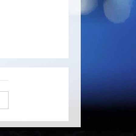
seed pour Android -
 sublimer vos photos