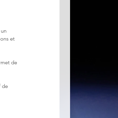
 un 
ons et 
rmet de 
 de 